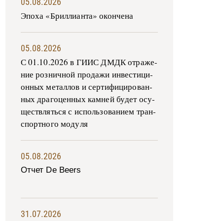
05.08.2026
Эпоха «Бриллианта» окончена
05.08.2026
С 01.10.2026 в ГИИС ДМДК от­ра­же­
ние роз­ни­ч­ной про­да­жи ин­ве­сти­ци­
он­ных ме­тал­лов и сер­ти­фи­ци­ро­ван­
ных дра­го­цен­ных ка­м­ней бу­дет осу­
ще­ств­лять­ся с ис­поль­зо­ва­ни­ем тран­
с­пор­т­но­го мо­ду­ля
05.08.2026
Отчет De Beers
31.07.2026