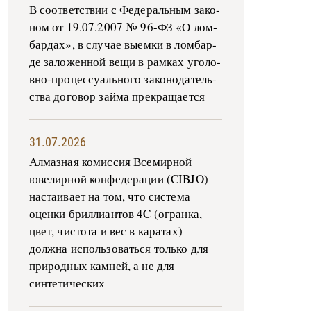
В со­о­т­вет­ствии с Фе­де­раль­ным за­ко­
ном от 19.07.2007 № 96-ФЗ «О ло­м­
бар­дах», в слу­чае вы­е­м­ки в ло­м­бар­
де за­ло­жен­ной ве­щи в ра­м­ках уго­ло­
в­но-­про­цес­су­аль­но­го за­ко­но­да­тель­
ства до­го­вор зай­ма пре­кра­ща­ет­ся
31.07.2026
Алмазная комиссия Всемирной
ювелирной конфедерации (CIBJO)
настаивает на том, что система
оценки бриллиантов 4C (огранка,
цвет, чистота и вес в каратах)
должна использоваться только для
природных камней, а не для
синтетических