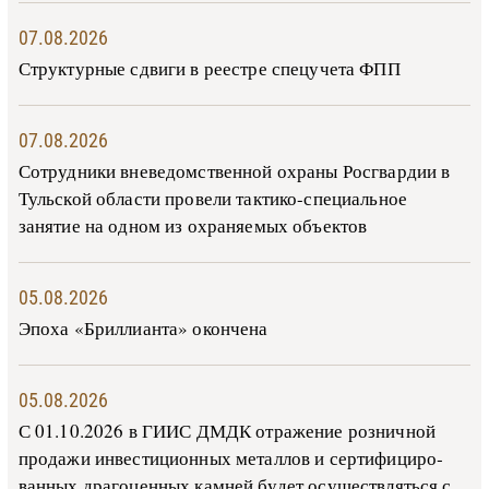
07.08.2026
Структурные сдвиги в реестре спецучета ФПП
07.08.2026
Сотрудники вневедомственной охраны Росгвардии в
Тульской области провели тактико-специальное
занятие на одном из охраняемых объектов
05.08.2026
Эпоха «Бриллианта» окончена
05.08.2026
С 01.10.2026 в ГИИС ДМДК от­ра­же­ние роз­ни­ч­ной
про­да­жи ин­ве­сти­ци­он­ных ме­тал­лов и сер­ти­фи­ци­ро­
ван­ных дра­го­цен­ных ка­м­ней бу­дет осу­ще­ств­лять­ся с