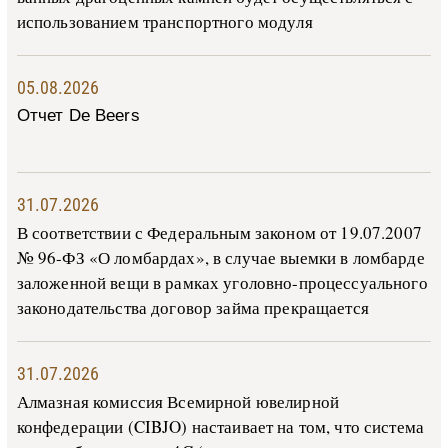
ис­поль­зо­ва­ни­ем тран­с­пор­т­но­го мо­ду­ля
05.08.2026
Отчет De Beers
31.07.2026
В со­о­т­вет­ствии с Фе­де­раль­ным за­ко­ном от 19.07.2007
№ 96-ФЗ «О ло­м­бар­дах», в слу­чае вы­е­м­ки в ло­м­бар­де
за­ло­жен­ной ве­щи в ра­м­ках уго­ло­в­но-­про­цес­су­аль­но­го
за­ко­но­да­тель­ства до­го­вор зай­ма пре­кра­ща­ет­ся
31.07.2026
Алмазная комиссия Всемирной ювелирной
конфедерации (CIBJO) настаивает на том, что система