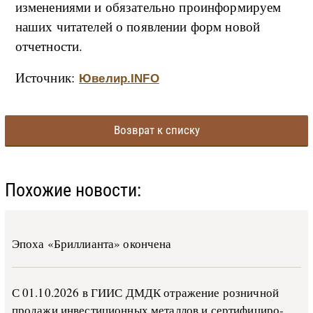
изменениями и обязательно проинформируем
наших читателей о появлении форм новой
отчетности.
Источник:
Ювелир.INFO
Возврат к списку
Похожие новости:
Эпоха «Бриллианта» окончена
С 01.10.2026 в ГИИС ДМДК от­ра­же­ние роз­ни­ч­ной
про­да­жи ин­ве­сти­ци­он­ных ме­тал­лов и сер­ти­фи­ци­ро­