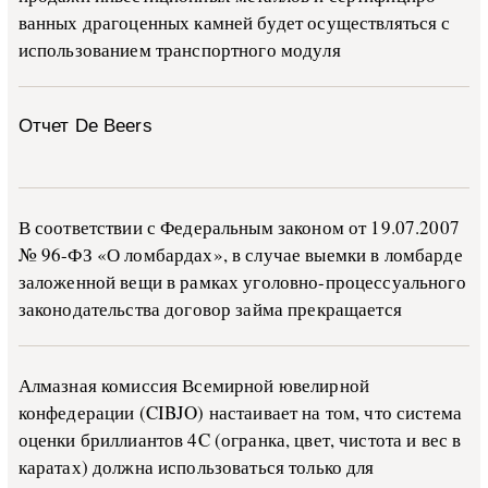
ван­ных дра­го­цен­ных ка­м­ней бу­дет осу­ще­ств­лять­ся с
ис­поль­зо­ва­ни­ем тран­с­пор­т­но­го мо­ду­ля
Отчет De Beers
В со­о­т­вет­ствии с Фе­де­раль­ным за­ко­ном от 19.07.2007
№ 96-ФЗ «О ло­м­бар­дах», в слу­чае вы­е­м­ки в ло­м­бар­де
за­ло­жен­ной ве­щи в ра­м­ках уго­ло­в­но-­про­цес­су­аль­но­го
за­ко­но­да­тель­ства до­го­вор зай­ма пре­кра­ща­ет­ся
Алмазная комиссия Всемирной ювелирной
конфедерации (CIBJO) настаивает на том, что система
оценки бриллиантов 4C (огранка, цвет, чистота и вес в
каратах) должна использоваться только для