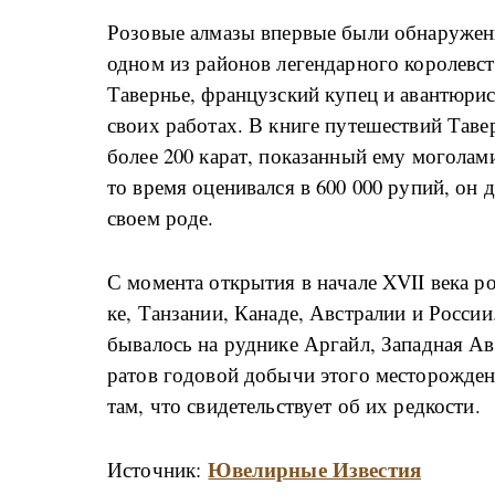
Ро­зо­вые ал­ма­зы впе­р­вые бы­ли об­на­ру­же
од­ном из рай­о­нов ле­ген­дар­но­го ко­ро­лев
Та­вер­нье, фран­цуз­ский ку­пец и аван­тю­ри­ст
сво­их ра­бо­тах. В кни­ге пу­те­ше­ствий Та­ве
бо­лее 200 ка­рат, по­ка­за­н­ный ему мо­го­ла­
то вре­мя оце­ни­вал­ся в 600 000 ру­пий, он 
сво­ем ро­де.
С мо­мен­та от­кры­тия в на­ча­ле XVII ве­ка р
ке, Тан­за­нии, Ка­на­де, Ав­стра­лии и Рос­си
бы­ва­лось на руд­ни­ке Ар­гайл, За­па­д­ная Ав
ра­тов го­до­вой до­бы­чи это­го ме­сто­ро­ж­де
там, что сви­де­тель­ству­ет об их ред­ко­сти.
Ювелирные Известия
Источник: