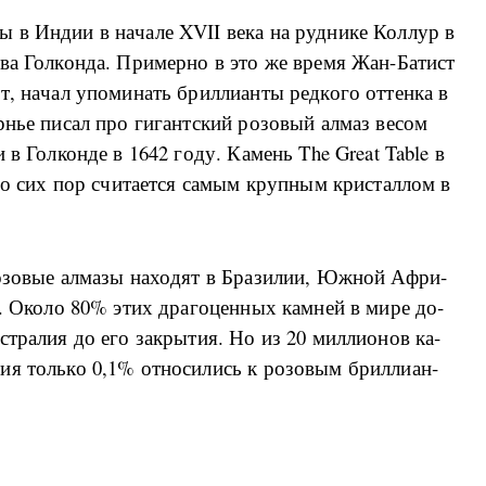
­ны в Ин­дии в на­ча­ле XVII ве­ка на руд­ни­ке Кол­лур в
­ства Гол­кон­да. При­мер­но в это же вре­мя Жан-Ба­тист
, на­чал упо­ми­нать бри­л­ли­ан­ты ред­ко­го от­тен­ка в
р­нье пи­сал про ги­ган­т­ский ро­зо­вый ал­маз ве­сом
ми в Гол­кон­де в 1642 го­ду. Ка­мень The Great Table в
до сих пор счи­та­ет­ся са­мым кру­п­ным кри­стал­лом в
о­зо­вые ал­ма­зы на­хо­дят в Бра­зи­лии, Юж­ной Аф­ри­
и. Око­ло 80% этих дра­го­цен­ных ка­м­ней в ми­ре до­
­стра­лия до его за­кры­тия. Но из 20 ми­л­ли­о­нов ка­
­ния толь­ко 0,1% от­но­си­лись к ро­зо­вым бри­л­ли­ан­