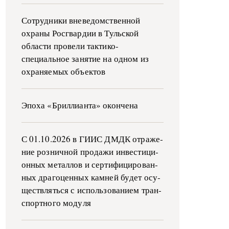
Сотрудники вневедомственной
охраны Росгвардии в Тульской
области провели тактико-
специальное занятие на одном из
охраняемых объектов
Эпоха «Бриллианта» окончена
С 01.10.2026 в ГИИС ДМДК от­ра­же­
ние роз­ни­ч­ной про­да­жи ин­ве­сти­ци­
он­ных ме­тал­лов и сер­ти­фи­ци­ро­ван­
ных дра­го­цен­ных ка­м­ней бу­дет осу­
ще­ств­лять­ся с ис­поль­зо­ва­ни­ем тран­
с­пор­т­но­го мо­ду­ля