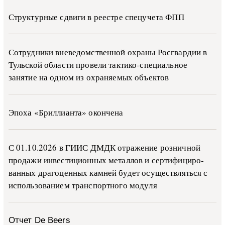
Структурные сдвиги в реестре спецучета ФПП
Сотрудники вневедомственной охраны Росгвардии в
Тульской области провели тактико-специальное
занятие на одном из охраняемых объектов
Эпоха «Бриллианта» окончена
С 01.10.2026 в ГИИС ДМДК от­ра­же­ние роз­ни­ч­ной
про­да­жи ин­ве­сти­ци­он­ных ме­тал­лов и сер­ти­фи­ци­ро­
ван­ных дра­го­цен­ных ка­м­ней бу­дет осу­ще­ств­лять­ся с
ис­поль­зо­ва­ни­ем тран­с­пор­т­но­го мо­ду­ля
Отчет De Beers