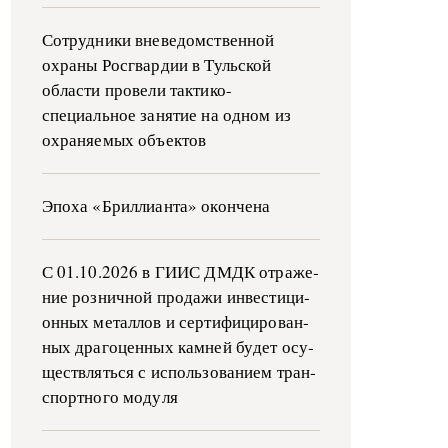
Сотрудники вневедомственной
охраны Росгвардии в Тульской
области провели тактико-
специальное занятие на одном из
охраняемых объектов
Эпоха «Бриллианта» окончена
С 01.10.2026 в ГИИС ДМДК от­ра­же­
ние роз­ни­ч­ной про­да­жи ин­ве­сти­ци­
он­ных ме­тал­лов и сер­ти­фи­ци­ро­ван­
ных дра­го­цен­ных ка­м­ней бу­дет осу­
ще­ств­лять­ся с ис­поль­зо­ва­ни­ем тран­
с­пор­т­но­го мо­ду­ля