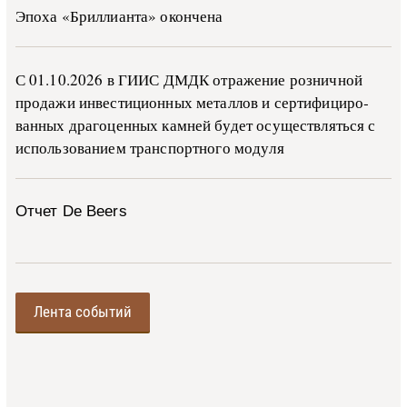
Эпоха «Бриллианта» окончена
С 01.10.2026 в ГИИС ДМДК от­ра­же­ние роз­ни­ч­ной
про­да­жи ин­ве­сти­ци­он­ных ме­тал­лов и сер­ти­фи­ци­ро­
ван­ных дра­го­цен­ных ка­м­ней бу­дет осу­ще­ств­лять­ся с
ис­поль­зо­ва­ни­ем тран­с­пор­т­но­го мо­ду­ля
Отчет De Beers
Лента событий