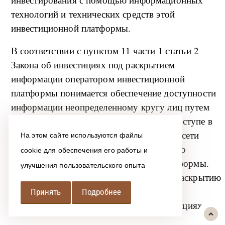
технологий и технических средств этой
инвестиционной платформы.
В соответствии с пунктом 11 части 1 статьи 2
Закона об инвестициях под раскрытием
информации оператором инвестиционной
платформы понимается обеспечение доступности
информации неопределенному кругу лиц путем
размещения информации в свободном доступе в
информационно-телекоммуникационной сети
На этом сайте используются файлы
"Интернет" на сайте, владельцем которого
cookie для обеспечения его работы и
является оператор инвестиционной платформы.
улучшения пользовательского опыта
Перечень информации, обязательной к раскрытию
оператором инвестиционной платформы,
Принять
Подробнее
содержится в статье 15 Закона об инвестициях.