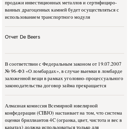
про­да­жи ин­ве­сти­ци­он­ных ме­тал­лов и сер­ти­фи­ци­ро­
ван­ных дра­го­цен­ных ка­м­ней бу­дет осу­ще­ств­лять­ся с
ис­поль­зо­ва­ни­ем тран­с­пор­т­но­го мо­ду­ля
Отчет De Beers
В со­о­т­вет­ствии с Фе­де­раль­ным за­ко­ном от 19.07.2007
№ 96-ФЗ «О ло­м­бар­дах», в слу­чае вы­е­м­ки в ло­м­бар­де
за­ло­жен­ной ве­щи в ра­м­ках уго­ло­в­но-­про­цес­су­аль­но­го
за­ко­но­да­тель­ства до­го­вор зай­ма пре­кра­ща­ет­ся
Алмазная комиссия Всемирной ювелирной
конфедерации (CIBJO) настаивает на том, что система
оценки бриллиантов 4C (огранка, цвет, чистота и вес в
каратах) должна использоваться только для