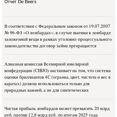
Отчет De Beers
В со­о­т­вет­ствии с Фе­де­раль­ным за­ко­ном от 19.07.2007
№ 96-ФЗ «О ло­м­бар­дах», в слу­чае вы­е­м­ки в ло­м­бар­де
за­ло­жен­ной ве­щи в ра­м­ках уго­ло­в­но-­про­цес­су­аль­но­го
за­ко­но­да­тель­ства до­го­вор зай­ма пре­кра­ща­ет­ся
Алмазная комиссия Всемирной ювелирной
конфедерации (CIBJO) настаивает на том, что система
оценки бриллиантов 4C (огранка, цвет, чистота и вес в
каратах) должна использоваться только для
природных камней, а не для синтетических
Чистая прибыль ломбардов может превысить 20 млрд
руб. против 12,8 млрд руб. по итогам 2025 года