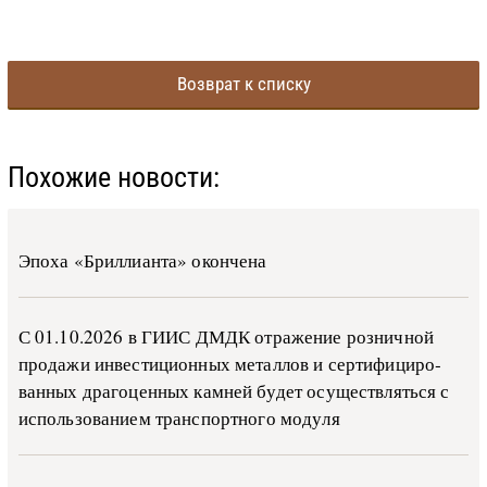
Возврат к списку
Похожие новости:
Эпоха «Бриллианта» окончена
С 01.10.2026 в ГИИС ДМДК от­ра­же­ние роз­ни­ч­ной
про­да­жи ин­ве­сти­ци­он­ных ме­тал­лов и сер­ти­фи­ци­ро­
ван­ных дра­го­цен­ных ка­м­ней бу­дет осу­ще­ств­лять­ся с
ис­поль­зо­ва­ни­ем тран­с­пор­т­но­го мо­ду­ля