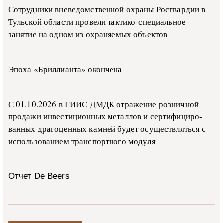
Сотрудники вневедомственной охраны Росгвардии в
Тульской области провели тактико-специальное
занятие на одном из охраняемых объектов
Эпоха «Бриллианта» окончена
С 01.10.2026 в ГИИС ДМДК от­ра­же­ние роз­ни­ч­ной
про­да­жи ин­ве­сти­ци­он­ных ме­тал­лов и сер­ти­фи­ци­ро­
ван­ных дра­го­цен­ных ка­м­ней бу­дет осу­ще­ств­лять­ся с
ис­поль­зо­ва­ни­ем тран­с­пор­т­но­го мо­ду­ля
Отчет De Beers