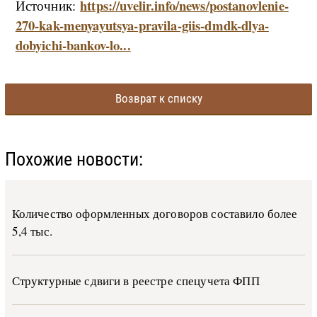
https://uvelir.info/news/postanovlenie-
Источник:
270-kak-menyayutsya-pravila-giis-dmdk-dlya-
dobyichi-bankov-lo...
Возврат к списку
Похожие новости:
Количество оформленных договоров составило более
5,4 тыс.
Структурные сдвиги в реестре спецучета ФПП