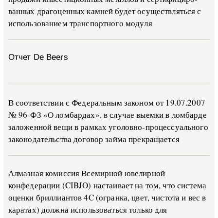
ван­ных дра­го­цен­ных ка­м­ней бу­дет осу­ще­ств­лять­ся с
ис­поль­зо­ва­ни­ем тран­с­пор­т­но­го мо­ду­ля
Отчет De Beers
В со­о­т­вет­ствии с Фе­де­раль­ным за­ко­ном от 19.07.2007
№ 96-ФЗ «О ло­м­бар­дах», в слу­чае вы­е­м­ки в ло­м­бар­де
за­ло­жен­ной ве­щи в ра­м­ках уго­ло­в­но-­про­цес­су­аль­но­го
за­ко­но­да­тель­ства до­го­вор зай­ма пре­кра­ща­ет­ся
Алмазная комиссия Всемирной ювелирной
конфедерации (CIBJO) настаивает на том, что система
оценки бриллиантов 4C (огранка, цвет, чистота и вес в
каратах) должна использоваться только для