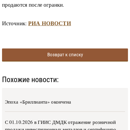
продаются после огранки.
РИА НОВОСТИ
Источник:
Возврат к списку
Похожие новости:
Эпоха «Бриллианта» окончена
С 01.10.2026 в ГИИС ДМДК от­ра­же­ние роз­ни­ч­ной
про­да­жи ин­ве­сти­ци­он­ных ме­тал­лов и сер­ти­фи­ци­ро­