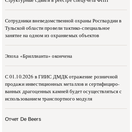
Сотрудники вневедомственной охраны Росгвардии в
Тульской области провели тактико-специальное
занятие на одном из охраняемых объектов
Эпоха «Бриллианта» окончена
С 01.10.2026 в ГИИС ДМДК от­ра­же­ние роз­ни­ч­ной
про­да­жи ин­ве­сти­ци­он­ных ме­тал­лов и сер­ти­фи­ци­ро­
ван­ных дра­го­цен­ных ка­м­ней бу­дет осу­ще­ств­лять­ся с
ис­поль­зо­ва­ни­ем тран­с­пор­т­но­го мо­ду­ля
Отчет De Beers