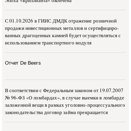
Эпоха «Бриллианта» окончена
С 01.10.2026 в ГИИС ДМДК от­ра­же­ние роз­ни­ч­ной
про­да­жи ин­ве­сти­ци­он­ных ме­тал­лов и сер­ти­фи­ци­ро­
ван­ных дра­го­цен­ных ка­м­ней бу­дет осу­ще­ств­лять­ся с
ис­поль­зо­ва­ни­ем тран­с­пор­т­но­го мо­ду­ля
Отчет De Beers
В со­о­т­вет­ствии с Фе­де­раль­ным за­ко­ном от 19.07.2007
№ 96-ФЗ «О ло­м­бар­дах», в слу­чае вы­е­м­ки в ло­м­бар­де
за­ло­жен­ной ве­щи в ра­м­ках уго­ло­в­но-­про­цес­су­аль­но­го
за­ко­но­да­тель­ства до­го­вор зай­ма пре­кра­ща­ет­ся