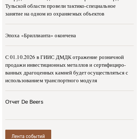
Тульской области провели тактико-специальное
занятие на одном из охраняемых объектов
Эпоха «Бриллианта» окончена
С 01.10.2026 в ГИИС ДМДК от­ра­же­ние роз­ни­ч­ной
про­да­жи ин­ве­сти­ци­он­ных ме­тал­лов и сер­ти­фи­ци­ро­
ван­ных дра­го­цен­ных ка­м­ней бу­дет осу­ще­ств­лять­ся с
ис­поль­зо­ва­ни­ем тран­с­пор­т­но­го мо­ду­ля
Отчет De Beers
Лента событий