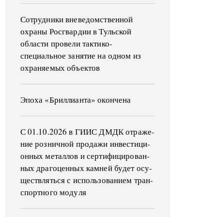
Сотрудники вневедомственной
охраны Росгвардии в Тульской
области провели тактико-
специальное занятие на одном из
охраняемых объектов
Эпоха «Бриллианта» окончена
С 01.10.2026 в ГИИС ДМДК от­ра­же­
ние роз­ни­ч­ной про­да­жи ин­ве­сти­ци­
он­ных ме­тал­лов и сер­ти­фи­ци­ро­ван­
ных дра­го­цен­ных ка­м­ней бу­дет осу­
ще­ств­лять­ся с ис­поль­зо­ва­ни­ем тран­
с­пор­т­но­го мо­ду­ля