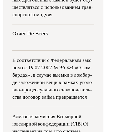
ще­ств­лять­ся с ис­поль­зо­ва­ни­ем тран­
с­пор­т­но­го мо­ду­ля
Отчет De Beers
В со­о­т­вет­ствии с Фе­де­раль­ным за­ко­
ном от 19.07.2007 № 96-ФЗ «О ло­м­
бар­дах», в слу­чае вы­е­м­ки в ло­м­бар­
де за­ло­жен­ной ве­щи в ра­м­ках уго­ло­
в­но-­про­цес­су­аль­но­го за­ко­но­да­тель­
ства до­го­вор зай­ма пре­кра­ща­ет­ся
Алмазная комиссия Всемирной
ювелирной конфедерации (CIBJO)
настаивает на том, что система