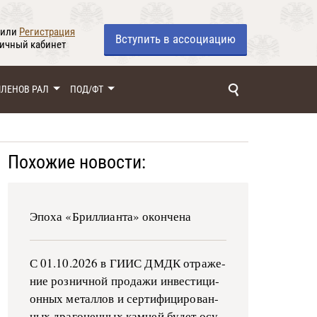
или
Регистрация
Вступить
в ассоциацию
личный кабинет
ЧЛЕНОВ РАЛ
ПОД/ФТ
Похожие новости:
Эпоха «Бриллианта» окончена
С 01.10.2026 в ГИИС ДМДК от­ра­же­
ние роз­ни­ч­ной про­да­жи ин­ве­сти­ци­
он­ных ме­тал­лов и сер­ти­фи­ци­ро­ван­
ных дра­го­цен­ных ка­м­ней бу­дет осу­