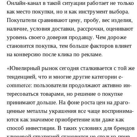
Он­лайн-ка­нал в та­кой си­ту­а­ции ра­бо­та­ет не толь­ко
как ме­сто по­ку­п­ки, но и как ин­стру­мент вы­бо­ра.
По­ку­па­те­ли срав­ни­ва­ют це­ну, про­бу, вес из­де­лия,
на­ли­чие, усло­вия до­став­ки, рас­сроч­ки, оце­ни­ва­ют
уро­вень сво­е­го до­ве­рия про­дав­цу. Чем до­ро­же
ста­но­ви­т­ся по­ку­п­ка, тем боль­ше фа­к­то­ров вли­я­ет
на кон­вер­сию по­с­ле кли­ка по ре­кла­ме.
«Юве­ли­р­ный ры­нок се­го­д­ня стал­ки­ва­ет­ся с той же
тен­ден­ци­ей, что и мно­гие дру­гие ка­те­го­рии e-
commerce: поль­зо­ва­те­ли про­дол­жа­ют ак­тив­но ин­
те­ре­со­вать­ся то­ва­ра­ми, но ре­ше­ние о по­ку­п­ке
при­ни­ма­ют доль­ше. На фо­не ро­ста цен на дра­го­
цен­ные ме­тал­лы укра­ше­ния всe ча­ще вос­при­ни­ма­
ют­ся как зна­чи­мое при­об­ре­те­ние или да­же как
спо­соб ин­ве­сти­ции. В та­ких усло­ви­ях для брен­дов
клю­че­вой стра­те­ги­ей ста­но­ви­т­ся не столь­ко при­в­