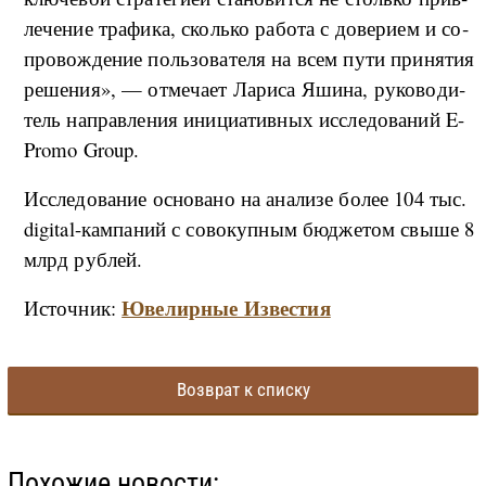
ле­че­ние тра­фи­ка, сколь­ко ра­бо­та с до­ве­ри­ем и со­
про­во­ж­де­ние поль­зо­ва­те­ля на всем пу­ти при­ня­тия
ре­ше­ния», — от­ме­ча­ет Ла­ри­са Яши­на, ру­ко­во­ди­
тель на­прав­ле­ния ини­ци­а­тив­ных ис­сле­до­ва­ний E-
Promo Group.
Ис­сле­до­ва­ние ос­но­ва­но на ана­ли­зе бо­лее 104 тыс.
digital-ка­м­па­ний с со­во­ку­п­ным бюд­же­том свы­ше 8
млрд руб­лей.
Ювелирные Известия
Источник:
Возврат к списку
Похожие новости: