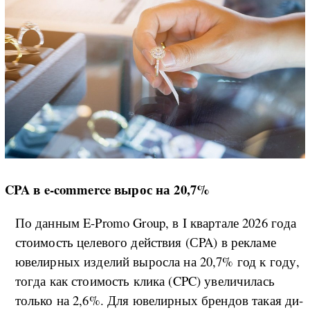
CPA в e-commerce вырос на 20,7%
По дан­ным E-Promo Group, в I квар­та­ле 2026 го­да
сто­и­мость це­ле­во­го дей­ствия (СPA) в ре­кла­ме
юве­ли­р­ных из­де­лий вы­рос­ла на 20,7% год к го­ду,
то­г­да как сто­и­мость кли­ка (CPC) уве­ли­чи­лась
толь­ко на 2,6%. Для юве­ли­р­ных брен­дов та­кая ди­