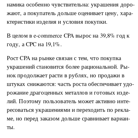
на­ми­ка осо­бен­но чув­стви­тель­на: укра­ше­ния до­ро­
жа­ют, а по­ку­па­тель доль­ше оце­ни­ва­ет це­ну, ха­ра­
к­те­ри­сти­ки из­де­лия и усло­вия по­ку­п­ки.
В це­лом в e-commerce CPA вы­рос на 39,8% год к
го­ду, а CPC на 19,1%.
Рост CPA на ры­н­ке свя­зан с тем, что по­ку­п­ка
укра­ше­ний ста­но­ви­т­ся бо­лее ра­ци­о­наль­ной. Ры­
нок про­дол­жа­ет рас­ти в руб­лях, но про­да­жи в
шту­ках сни­жа­ют­ся: часть ро­ста обес­пе­чи­ва­ет удо­
ро­жа­ние дра­го­цен­ных ме­тал­лов и го­то­вых из­де­
лий. По­это­му поль­зо­ва­тель мо­жет ак­тив­но ин­те­
ре­со­вать­ся укра­ше­ни­я­ми и пе­ре­хо­дить по ре­кла­
ме, но пе­ред за­ка­зом доль­ше срав­ни­ва­ет ва­ри­ан­
ты.