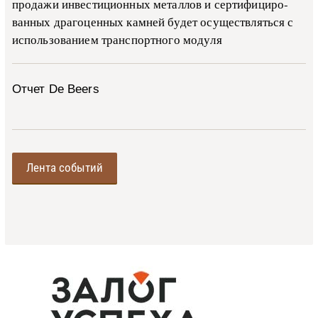
про­да­жи ин­ве­сти­ци­он­ных ме­тал­лов и сер­ти­фи­ци­ро­
ван­ных дра­го­цен­ных ка­м­ней бу­дет осу­ще­ств­лять­ся с
ис­поль­зо­ва­ни­ем тран­с­пор­т­но­го мо­ду­ля
Отчет De Beers
Лента событий