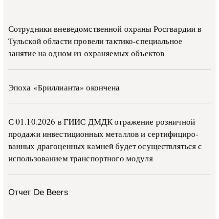
Сотрудники вневедомственной охраны Росгвардии в
Тульской области провели тактико-специальное
занятие на одном из охраняемых объектов
Эпоха «Бриллианта» окончена
С 01.10.2026 в ГИИС ДМДК от­ра­же­ние роз­ни­ч­ной
про­да­жи ин­ве­сти­ци­он­ных ме­тал­лов и сер­ти­фи­ци­ро­
ван­ных дра­го­цен­ных ка­м­ней бу­дет осу­ще­ств­лять­ся с
ис­поль­зо­ва­ни­ем тран­с­пор­т­но­го мо­ду­ля
Отчет De Beers