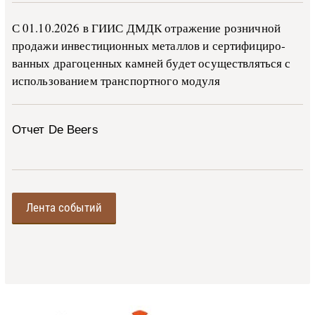
С 01.10.2026 в ГИИС ДМДК от­ра­же­ние роз­ни­ч­ной
про­да­жи ин­ве­сти­ци­он­ных ме­тал­лов и сер­ти­фи­ци­ро­
ван­ных дра­го­цен­ных ка­м­ней бу­дет осу­ще­ств­лять­ся с
ис­поль­зо­ва­ни­ем тран­с­пор­т­но­го мо­ду­ля
Отчет De Beers
Лента событий