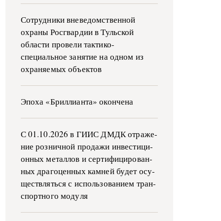
Сотрудники вневедомственной
охраны Росгвардии в Тульской
области провели тактико-
специальное занятие на одном из
охраняемых объектов
Эпоха «Бриллианта» окончена
С 01.10.2026 в ГИИС ДМДК от­ра­же­
ние роз­ни­ч­ной про­да­жи ин­ве­сти­ци­
он­ных ме­тал­лов и сер­ти­фи­ци­ро­ван­
ных дра­го­цен­ных ка­м­ней бу­дет осу­
ще­ств­лять­ся с ис­поль­зо­ва­ни­ем тран­
с­пор­т­но­го мо­ду­ля