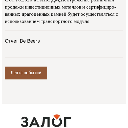
про­да­жи ин­ве­сти­ци­он­ных ме­тал­лов и сер­ти­фи­ци­ро­
ван­ных дра­го­цен­ных ка­м­ней бу­дет осу­ще­ств­лять­ся с
ис­поль­зо­ва­ни­ем тран­с­пор­т­но­го мо­ду­ля
Отчет De Beers
Лента событий