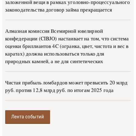
за­ло­жен­ной ве­щи в ра­м­ках уго­ло­в­но-­про­цес­су­аль­но­го
за­ко­но­да­тель­ства до­го­вор зай­ма пре­кра­ща­ет­ся
Алмазная комиссия Всемирной ювелирной
конфедерации (CIBJO) настаивает на том, что система
оценки бриллиантов 4C (огранка, цвет, чистота и вес в
каратах) должна использоваться только для
природных камней, а не для синтетических
Чистая прибыль ломбардов может превысить 20 млрд
руб. против 12,8 млрд руб. по итогам 2025 года
Лента событий