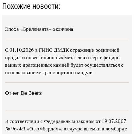
Похожие новости:
Эпоха «Бриллианта» окончена
С 01.10.2026 в ГИИС ДМДК от­ра­же­ние роз­ни­ч­ной
про­да­жи ин­ве­сти­ци­он­ных ме­тал­лов и сер­ти­фи­ци­ро­
ван­ных дра­го­цен­ных ка­м­ней бу­дет осу­ще­ств­лять­ся с
ис­поль­зо­ва­ни­ем тран­с­пор­т­но­го мо­ду­ля
Отчет De Beers
В со­о­т­вет­ствии с Фе­де­раль­ным за­ко­ном от 19.07.2007
№ 96-ФЗ «О ло­м­бар­дах», в слу­чае вы­е­м­ки в ло­м­бар­де