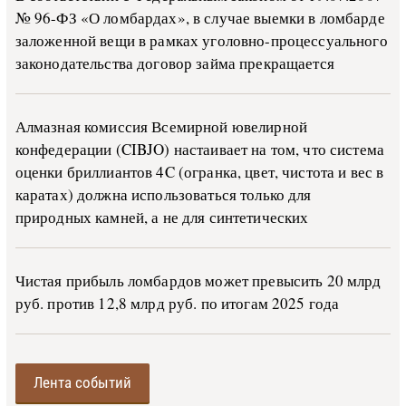
№ 96-ФЗ «О ло­м­бар­дах», в слу­чае вы­е­м­ки в ло­м­бар­де
за­ло­жен­ной ве­щи в ра­м­ках уго­ло­в­но-­про­цес­су­аль­но­го
за­ко­но­да­тель­ства до­го­вор зай­ма пре­кра­ща­ет­ся
Алмазная комиссия Всемирной ювелирной
конфедерации (CIBJO) настаивает на том, что система
оценки бриллиантов 4C (огранка, цвет, чистота и вес в
каратах) должна использоваться только для
природных камней, а не для синтетических
Чистая прибыль ломбардов может превысить 20 млрд
руб. против 12,8 млрд руб. по итогам 2025 года
Лента событий