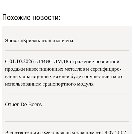
Похожие новости:
Эпоха «Бриллианта» окончена
С 01.10.2026 в ГИИС ДМДК от­ра­же­ние роз­ни­ч­ной
про­да­жи ин­ве­сти­ци­он­ных ме­тал­лов и сер­ти­фи­ци­ро­
ван­ных дра­го­цен­ных ка­м­ней бу­дет осу­ще­ств­лять­ся с
ис­поль­зо­ва­ни­ем тран­с­пор­т­но­го мо­ду­ля
Отчет De Beers
В со­о­т­вет­ствии с Фе­де­раль­ным за­ко­ном от 19.07.2007