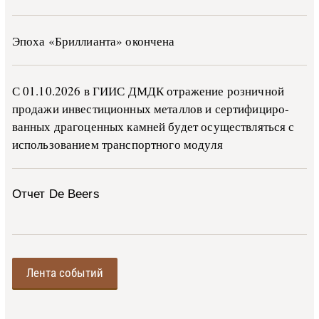
Эпоха «Бриллианта» окончена
С 01.10.2026 в ГИИС ДМДК от­ра­же­ние роз­ни­ч­ной
про­да­жи ин­ве­сти­ци­он­ных ме­тал­лов и сер­ти­фи­ци­ро­
ван­ных дра­го­цен­ных ка­м­ней бу­дет осу­ще­ств­лять­ся с
ис­поль­зо­ва­ни­ем тран­с­пор­т­но­го мо­ду­ля
Отчет De Beers
Лента событий