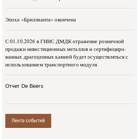
Эпоха «Бриллианта» окончена
С 01.10.2026 в ГИИС ДМДК от­ра­же­ние роз­ни­ч­ной
про­да­жи ин­ве­сти­ци­он­ных ме­тал­лов и сер­ти­фи­ци­ро­
ван­ных дра­го­цен­ных ка­м­ней бу­дет осу­ще­ств­лять­ся с
ис­поль­зо­ва­ни­ем тран­с­пор­т­но­го мо­ду­ля
Отчет De Beers
Лента событий