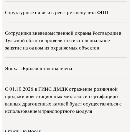
Структурные сдвиги в реестре спецучета ФПП
Сотрудники вневедомственной охраны Росгвардии в
Тульской области провели тактико-специальное
занятие на одном из охраняемых объектов
Эпоха «Бриллианта» окончена
С 01.10.2026 в ГИИС ДМДК от­ра­же­ние роз­ни­ч­ной
про­да­жи ин­ве­сти­ци­он­ных ме­тал­лов и сер­ти­фи­ци­ро­
ван­ных дра­го­цен­ных ка­м­ней бу­дет осу­ще­ств­лять­ся с
ис­поль­зо­ва­ни­ем тран­с­пор­т­но­го мо­ду­ля
Отчет De Beers