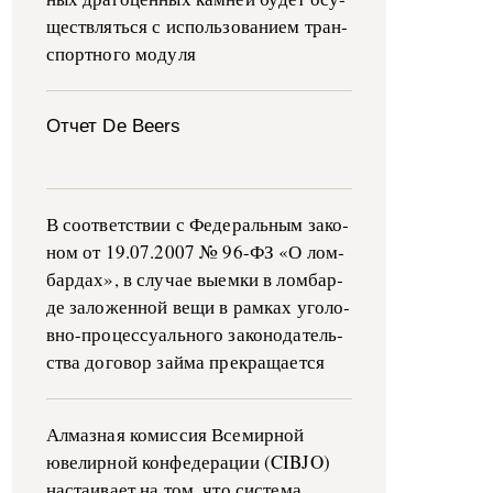
ще­ств­лять­ся с ис­поль­зо­ва­ни­ем тран­
с­пор­т­но­го мо­ду­ля
Отчет De Beers
В со­о­т­вет­ствии с Фе­де­раль­ным за­ко­
ном от 19.07.2007 № 96-ФЗ «О ло­м­
бар­дах», в слу­чае вы­е­м­ки в ло­м­бар­
де за­ло­жен­ной ве­щи в ра­м­ках уго­ло­
в­но-­про­цес­су­аль­но­го за­ко­но­да­тель­
ства до­го­вор зай­ма пре­кра­ща­ет­ся
Алмазная комиссия Всемирной
ювелирной конфедерации (CIBJO)
настаивает на том, что система