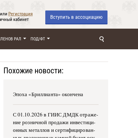
или
Регистрация
Вступить
в ассоциацию
личный кабинет
ЧЛЕНОВ РАЛ
ПОД/ФТ
Похожие новости:
Эпоха «Бриллианта» окончена
С 01.10.2026 в ГИИС ДМДК от­ра­же­
ние роз­ни­ч­ной про­да­жи ин­ве­сти­ци­
он­ных ме­тал­лов и сер­ти­фи­ци­ро­ван­
ных дра­го­цен­ных ка­м­ней бу­дет осу­