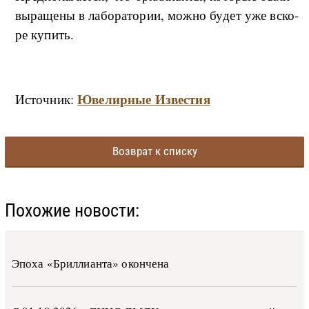
вы­ра­ще­ны в ла­бо­ра­то­рии, мо­ж­но бу­дет уже вско­
ре ку­пить.
Ювелирные Известия
Источник:
Возврат к списку
Похожие новости:
Эпоха «Бриллианта» окончена