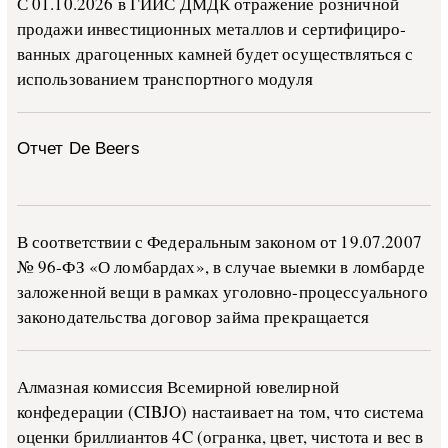
С 01.10.2026 в ГИИС ДМДК от­ра­же­ние роз­ни­ч­ной
про­да­жи ин­ве­сти­ци­он­ных ме­тал­лов и сер­ти­фи­ци­ро­
ван­ных дра­го­цен­ных ка­м­ней бу­дет осу­ще­ств­лять­ся с
ис­поль­зо­ва­ни­ем тран­с­пор­т­но­го мо­ду­ля
Отчет De Beers
В со­о­т­вет­ствии с Фе­де­раль­ным за­ко­ном от 19.07.2007
№ 96-ФЗ «О ло­м­бар­дах», в слу­чае вы­е­м­ки в ло­м­бар­де
за­ло­жен­ной ве­щи в ра­м­ках уго­ло­в­но-­про­цес­су­аль­но­го
за­ко­но­да­тель­ства до­го­вор зай­ма пре­кра­ща­ет­ся
Алмазная комиссия Всемирной ювелирной
конфедерации (CIBJO) настаивает на том, что система
оценки бриллиантов 4C (огранка, цвет, чистота и вес в