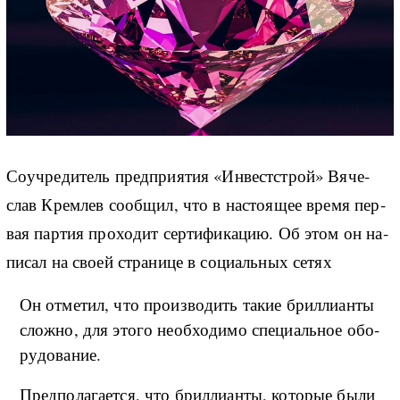
Со­учре­ди­тель пред­при­я­тия «Ин­ве­ст­строй» Вя­че­
слав Кре­м­лев со­об­щил, что в на­сто­я­щее вре­мя пе­р­
вая пар­тия про­хо­дит сер­ти­фи­ка­цию. Об этом он на­
пи­сал на сво­ей стра­ни­це в со­ци­аль­ных се­тях
Он от­ме­тил, что про­из­во­дить та­кие бри­л­ли­ан­ты
сло­ж­но, для это­го не­об­хо­ди­мо спе­ци­аль­ное обо­
ру­до­ва­ние.
Пред­по­ла­га­ет­ся, что бри­л­ли­ан­ты, ко­то­рые бы­ли