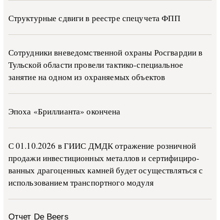
Структурные сдвиги в реестре спецучета ФПП
Сотрудники вневедомственной охраны Росгвардии в
Тульской области провели тактико-специальное
занятие на одном из охраняемых объектов
Эпоха «Бриллианта» окончена
С 01.10.2026 в ГИИС ДМДК от­ра­же­ние роз­ни­ч­ной
про­да­жи ин­ве­сти­ци­он­ных ме­тал­лов и сер­ти­фи­ци­ро­
ван­ных дра­го­цен­ных ка­м­ней бу­дет осу­ще­ств­лять­ся с
ис­поль­зо­ва­ни­ем тран­с­пор­т­но­го мо­ду­ля
Отчет De Beers