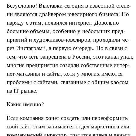
Бе­з­усло­в­но! Вы­став­ки се­го­д­ня в из­ве­ст­ной сте­пе­
ни яв­ля­ют­ся драй­ве­ром юве­ли­р­но­го биз­не­са! Но
на­ря­ду с этим, по­яви­л­ся ин­тер­нет. До­воль­но
боль­шие объ­е­мы, осо­бен­но у не­боль­ших пред­
при­я­тий и ху­до­ж­ни­ков-­ю­ве­ли­ров, про­хо­ди­ли че­
рез Ин­с­та­гра­м*, в первую оче­редь. Но в свя­зи с
тем, что сеть за­пре­ще­на в Рос­сии, этот ка­нал упал,
мно­гие пред­при­я­тия со­з­да­ли соб­ствен­ные ин­тер­
нет-­ма­га­зи­ны и сай­ты, хо­тя у мно­гих име­ют­ся
про­б­ле­мы с сай­та­ми, свя­за­н­ные с об­щим ха­о­сом
на IT ры­н­ке.
Ка­кие имен­но?
Ес­ли ко­м­па­ния хо­чет со­з­дать или пе­ре­о­фор­мить
свой сайт, этим за­ни­ма­ет­ся от­дел мар­ке­тин­га или
ко­м­мер­че­ский ди­рек­тор, тра­ти­т­ся вре­мя и день­ги,