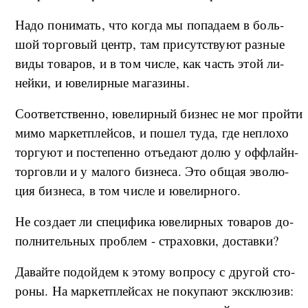
На­до по­ни­мать, что ко­г­да мы по­па­да­ем в боль­
шой тор­го­вый цен­тр, там при­сут­ству­ют раз­ные
ви­ды то­ва­ров, и в том числе, как часть этой ли­
ней­ки, и юве­ли­р­ные ма­га­зи­ны.
Со­о­т­вет­ствен­но, юве­ли­р­ный биз­нес не мог прой­ти
ми­мо мар­кет­плей­сов, и по­шел ту­да, где не­п­ло­хо
тор­гу­ют и по­сте­пе­н­но отъ­е­да­ют до­лю у оф­флайн-
тор­го­в­ли и у ма­ло­го биз­не­са. Это об­щая эво­лю­
ция биз­не­са, в том чис­ле и юве­ли­р­но­го.
Не со­з­да­ет ли спе­ци­фи­ка юве­ли­р­ных то­ва­ров до­
пол­ни­тель­ных про­б­лем - стра­хо­в­ки, до­став­ки?
Да­вай­те по­дой­дем к это­му во­про­су с дру­гой сто­
ро­ны. На мар­кет­плей­сах не по­ку­па­ют экс­клю­зив: