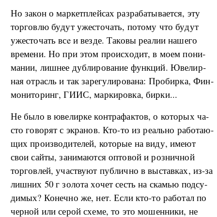
Но за­кон о мар­кет­плей­сах раз­ра­ба­ты­ва­ет­ся, эту
тор­го­в­лю бу­дут уже­сто­чать, по­то­му что бу­дут
уже­сто­чать всe и вез­де. Та­ко­вы ре­а­лии на­ше­го
вре­ме­ни. Но при этом про­ис­хо­дит, в мо­ем по­ни­
ма­нии, ли­ш­нее дуб­ли­ро­ва­ние фун­к­ций. Юве­ли­р­
ная от­расль и так за­ре­гу­ли­ро­ва­на: Про­би­р­ка, Фин­
мо­ни­то­ринг, ГИИС, мар­ки­ро­в­ка, би­р­ки...
Не бы­ло в юве­ли­р­ке кон­тра­фа­к­тов, о ко­то­рых ча­
сто го­во­рят с экра­нов. Кто-то из ре­аль­но ра­бо­та­ю­
щих про­из­во­ди­те­лей, ко­то­рые на ви­ду, име­ют
свои сай­ты, за­ни­ма­ют­ся опто­вой и роз­ни­ч­ной
тор­го­в­лей, участ­ву­ют пуб­ли­ч­но в вы­став­ках, из-­за
ли­ш­них 50 г зо­ло­та хо­чет сесть на ска­мью под­су­
ди­мых? Ко­неч­но же, нет. Ес­ли кто-то ра­бо­тал по
чер­ной или се­рой схе­ме, то это мо­шен­ни­ки, не