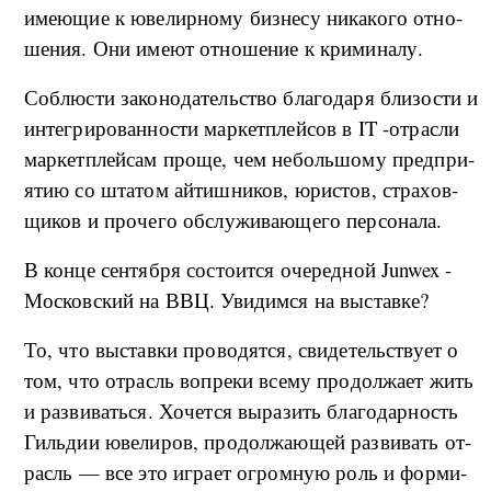
име­ю­щие к юве­ли­р­но­му биз­не­су ни­ка­ко­го от­но­
ше­ния. Они име­ют от­но­ше­ние к кри­ми­на­лу.
Со­б­лю­сти за­ко­но­да­тель­ство бла­го­да­ря бли­зо­сти и
ин­те­гри­ро­ван­но­сти мар­кет­плей­сов в IT -о­т­рас­ли
мар­кет­плей­сам про­ще, чем не­боль­шо­му пред­при­
я­тию со шта­том ай­ти­ш­ни­ков, юри­стов, стра­хо­в­
щи­ков и про­че­го об­слу­жи­ва­ю­ще­го пе­р­со­на­ла.
В кон­це сен­тяб­ря со­сто­и­т­ся оче­ред­ной Junwex -
Мос­ко­в­ский на ВВЦ. Уви­ди­м­ся на вы­став­ке?
То, что вы­став­ки про­во­дят­ся, сви­де­тель­ству­ет о
том, что от­расль во­пре­ки все­му про­дол­жа­ет жить
и раз­ви­вать­ся. Хо­чет­ся вы­ра­зить бла­го­дар­ность
Гиль­дии юве­ли­ров, про­дол­жа­ю­щей раз­ви­вать от­
расль — все это иг­ра­ет огро­м­ную роль и фор­ми­