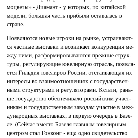
мо­цве­ты» - Ди­а­мант - у ко­то­рых, по ки­тай­ской
мо­де­ли, боль­шая часть при­бы­ли оста­ва­лась в
стра­не.
По­яв­ля­ют­ся но­вые иг­ро­ки на ры­н­ке, устра­и­ва­ют­
ся част­ные вы­став­ки и воз­ни­ка­ет кон­ку­рен­ция ме­
ж­ду ни­ми, рас­фор­ми­ро­вы­ва­ют­ся пре­ж­ние струк­
ту­ры, ре­гу­ли­ру­ю­щие юве­ли­р­ную от­расль, по­яв­ля­
ет­ся Гиль­дия юве­ли­ров Рос­сии, от­ста­и­ва­ю­щая их
ин­те­ре­сы во вза­и­мо­о­т­но­ше­ни­ях с го­су­дар­ствен­
ны­ми струк­ту­ра­ми и ре­гу­ля­то­ра­ми. Кста­ти, ра­нь­
ше го­су­дар­ство обес­пе­чи­ва­ло рос­сий­ским участ­
ни­кам и го­су­дар­ствен­ным за­во­дам уча­стие в ме­ж­
ду­на­род­ных вы­став­ках, в первую оче­редь в Ба­зе­
ле. (Сей­час вме­сто Ба­зе­ля глав­ным юве­ли­р­ным
цен­тром стал Гон­конг - ещe од­но сви­де­тель­ство