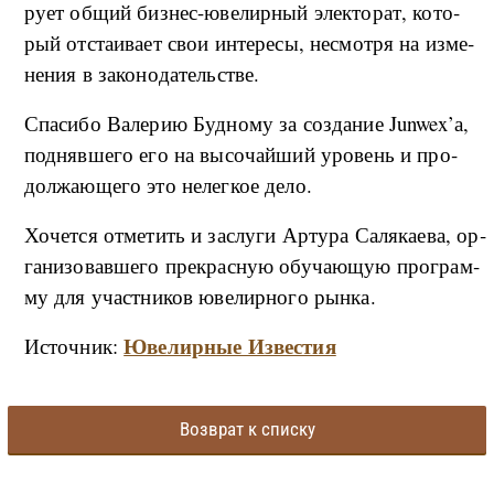
ру­ет об­щий биз­нес-­ю­ве­ли­р­ный элек­то­рат, ко­то­
рый от­ста­и­ва­ет свои ин­те­ре­сы, не­смо­т­ря на из­ме­
не­ния в за­ко­но­да­тель­стве.
С­па­си­бо Ва­ле­рию Буд­но­му за со­з­да­ние Junwex’а,
под­няв­ше­го его на вы­со­чай­ший уро­вень и про­
дол­жа­ю­ще­го это не­ле­г­кое де­ло.
Хо­чет­ся от­ме­тить и за­слу­ги Ар­ту­ра Са­ля­ка­е­ва, ор­
га­ни­зо­вав­ше­го пре­крас­ную обу­ча­ю­щую про­гра­м­
му для участ­ни­ков юве­ли­р­но­го ры­н­ка.
Ювелирные Известия
Источник:
Возврат к списку