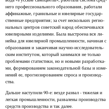
не­го про­фес­си­о­наль­но­го об­ра­зо­ва­ния, ра­бо­та­ли
аф­фи­на­ж­ные, гра­ниль­ные и юве­ли­р­ные го­су­дар­
ствен­ные пред­при­я­ти­я; за счет не­сколь­ких ре­ги­о­
наль­ных цен­тров со­вет­ский на­род обес­пе­чи­вал­ся
юве­ли­р­ны­ми из­де­ли­я­ми. Бы­ла вы­стро­е­на вся ли­
ней­ка для юве­ли­р­ной про­мы­ш­лен­но­сти, на­чи­ная с
об­ра­зо­ва­ния и за­кан­чи­вая на­уч­но-ис­сле­до­ва­тель­
ским ин­сти­ту­том, ко­то­рый за­ни­мал­ся не толь­ко
про­б­ле­ма­ми ста­ти­сти­ки, но и но­вы­ми раз­ра­бо­т­ка­
ми, фор­ми­ро­ва­ни­ем за­ко­но­да­тель­ной ба­зы и из­ме­
не­ний еe, про­г­но­зи­ро­ва­ни­ем спро­са и про­из­вод­
ства.
Даль­ше на­сту­пи­ли 90-е: вез­де раз­вал - тя­же­лая и
ле­г­кая про­мы­ш­лен­но­сти, раз­ва­ле­ны про­из­вод­ства
средств про­из­вод­ства и так да­лее.