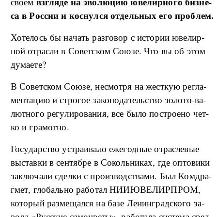
взгля­де на эво­лю­цию юве­ли­р­но­го биз­не­
сво­ем
са в Рос­сии и кос­нул­ся от­дель­ных его про­б­лем.
Хо­те­лось бы на­чать раз­го­вор с ис­то­рии юве­ли­р­
ной от­рас­ли в Со­вет­ском Со­ю­зе. Что вы об этом
ду­ма­е­те?
В Со­вет­ском Со­ю­зе, не­смо­т­ря на же­ст­кую ре­гла­
мен­та­цию и стро­гое за­ко­но­да­тель­ство зо­ло­то-­ва­
лют­но­го ре­гу­ли­ро­ва­ния, все бы­ло по­стро­е­но чет­
ко и гра­мо­т­но.
Го­су­дар­ство устра­и­ва­ло еже­год­ные от­рас­ле­вые
вы­став­ки в сен­тяб­ре в Со­коль­ни­ках, где опто­ви­ки
за­клю­ча­ли сдел­ки с про­из­вод­ства­ми. Был Ко­м­дра­
г­мет, гло­баль­но ра­бо­тал НИИЮВЕЛИРПРОМ,
ко­то­рый раз­ме­щал­ся на ба­зе Ле­нин­гра­д­ско­го за­
во­да «Рус­ские са­мо­цве­ты», ра­бо­та­ла си­сте­ма сред­