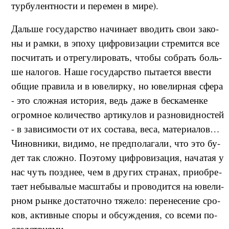
тур­бу­лен­т­но­сти и пе­ре­мен в ми­ре).
Даль­ше го­су­дар­ство на­чи­на­ет вво­дить свои за­ко­
ны и ра­м­ки, в эпо­ху ци­ф­ро­ви­за­ции стре­ми­т­ся все
по­с­чи­тать и от­ре­гу­ли­ро­вать, что­бы со­брать боль­
ше на­ло­гов. На­ше го­су­дар­ство пы­та­ет­ся вве­сти
об­щие пра­ви­ла и в юве­ли­р­ку, но юве­ли­р­ная сфе­ра
- это сло­ж­ная ис­то­рия, ведь да­же в бес­ка­мен­ке
огро­м­ное ко­ли­че­ство ар­ти­ку­лов и раз­но­вид­но­стей
- в за­ви­си­мо­сти от их со­ста­ва, ве­са, ма­те­ри­а­ло­в…
Чи­но­в­ни­ки, ви­ди­мо, не пред­по­ла­га­ли, что это бу­
дет так сло­ж­но. По­это­му ци­ф­ро­ви­за­ция, на­ча­тая у
нас чуть позд­нее, чем в дру­гих стра­нах, при­об­ре­
та­ет не­бы­ва­лые мас­шта­бы и про­во­ди­т­ся на юве­ли­
р­ном ры­н­ке до­ста­точ­но тя­же­ло: пе­ре­не­се­ние сро­
ков, ак­тив­ные спо­ры и об­су­ж­де­ния, со все­ми по­
след­стви­я­ми…