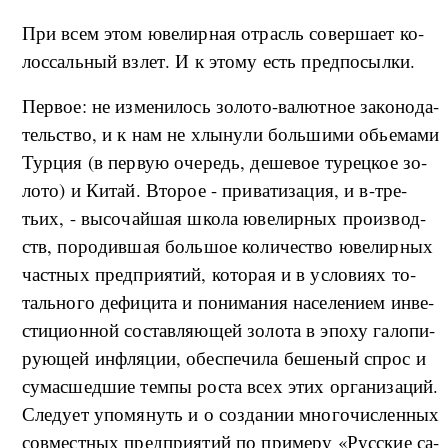
При всем этом юве­ли­р­ная от­расль со­вер­ша­ет ко­
лос­саль­ный взлет. И к это­му есть пред­по­сы­л­ки.
Пер­вое: не из­ме­ни­лось зо­ло­то-­ва­лют­ное за­ко­но­да­
тель­ство, и к нам не хлы­ну­ли боль­ши­ми обье­ма­ми
Тур­ция (в первую оче­редь, де­ше­вое ту­ре­ц­кое зо­
ло­то) и Ки­тай. Вто­рое - при­ва­ти­за­ция, и в-тре­
тьих, - вы­со­чай­шая шко­ла юве­ли­р­ных про­из­вод­
ств, по­ро­див­шая боль­шое ко­ли­че­ство юве­ли­р­ных
част­ных пред­при­я­тий, ко­то­рая и в усло­ви­ях то­
таль­но­го де­фи­ци­та и по­ни­ма­ния на­се­ле­ни­ем ин­ве­
сти­ци­он­ной со­став­ля­ю­щей зо­ло­та в эпо­ху га­ло­пи­
ру­ю­щей ин­ф­ля­ции, обес­пе­чи­ла бе­ше­ный спрос и
су­ма­с­шед­шие те­м­пы ро­ста всех этих ор­га­ни­за­ций.
Сле­ду­ет упо­мя­нуть и о со­з­да­нии мно­го­чис­лен­ных
со­в­ме­ст­ных пред­при­я­тий по при­ме­ру «Рус­ские са­