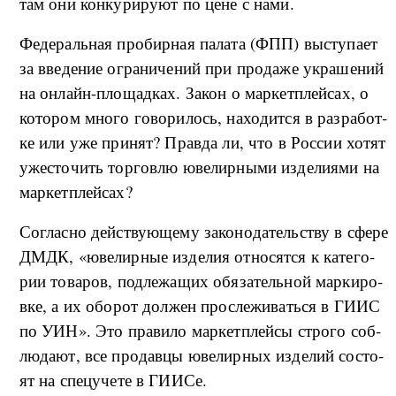
там они кон­ку­ри­ру­ют по це­не с на­ми.
Фе­де­раль­ная про­би­р­ная па­ла­та (ФПП) вы­сту­па­ет
за вве­де­ние огра­ни­че­ний при про­да­же укра­ше­ний
на он­лайн-­п­ло­ща­д­ках. За­кон о мар­кет­плей­сах, о
ко­то­ром мно­го го­во­ри­лось, на­хо­ди­т­ся в раз­ра­бо­т­
ке или уже при­нят? Прав­да ли, что в Рос­сии хо­тят
уже­сто­чить тор­го­в­лю юве­ли­р­ны­ми из­де­ли­я­ми на
мар­кет­плей­сах?
Со­глас­но дей­ству­ю­ще­му за­ко­но­да­тель­ству в сфе­ре
ДМДК, «ю­ве­ли­р­ные из­де­лия от­но­сят­ся к ка­те­го­
рии то­ва­ров, под­ле­жа­щих обя­за­тель­ной мар­ки­ро­
в­ке, а их обо­рот дол­жен про­сле­жи­вать­ся в ГИИС
по УИН». Это пра­ви­ло мар­кет­плей­сы стро­го со­б­
лю­да­ют, все про­дав­цы юве­ли­р­ных из­де­лий со­сто­
ят на спе­цу­че­те в ГИИСе.