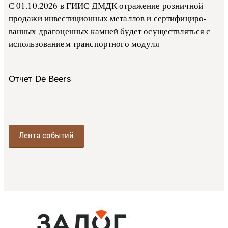
С 01.10.2026 в ГИИС ДМДК от­ра­же­ние роз­ни­ч­ной
про­да­жи ин­ве­сти­ци­он­ных ме­тал­лов и сер­ти­фи­ци­ро­
ван­ных дра­го­цен­ных ка­м­ней бу­дет осу­ще­ств­лять­ся с
ис­поль­зо­ва­ни­ем тран­с­пор­т­но­го мо­ду­ля
Отчет De Beers
Лента событий