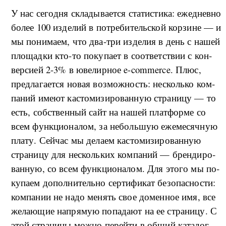
У нас се­го­д­ня скла­ды­ва­ет­ся ста­ти­сти­ка: еже­д­нев­но
бо­лее 100 из­де­лий в по­тре­би­тель­ской кор­зи­не — и
мы по­ни­ма­ем, что два-три из­де­лия в день с на­шей
пло­ща­д­ки кто-то по­ку­па­ет в со­о­т­вет­ствии с кон­
вер­си­ей 2-3% в юве­ли­р­ное e-commerce. Плюс,
пред­ла­га­ет­ся но­вая воз­мо­ж­но­сть: не­сколь­ко ко­м­
па­ний име­ют ка­сто­ми­зи­ро­ван­ную стра­ни­цу — то
есть, соб­ствен­ный сайт на на­шей плат­фор­ме со
всем фун­к­ци­о­на­лом, за не­боль­шую еже­ме­сяч­ную
пла­ту. Сей­час мы де­ла­ем ка­сто­ми­зи­ро­ван­ную
стра­ни­цу для не­сколь­ких ко­м­па­ний — брен­ди­ро­
ван­ную, со всем фун­к­ци­о­на­лом. Для это­го мы по­
ку­па­ем до­пол­ни­тель­но сер­ти­фи­кат без­о­пас­но­сти:
ко­м­па­нии не на­до ме­нять свое до­мен­ное имя, все
же­ла­ю­щие на­пря­мую по­па­да­ют на ее стра­ни­цу. С
этой стра­ни­цы мо­ж­но пе­рей­ти в об­щий ка­та­лог