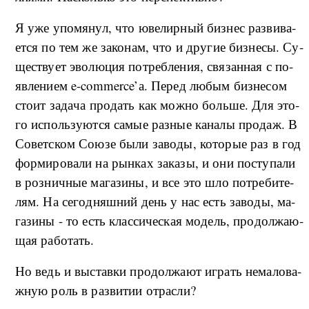
Я уже упо­мя­нул, что юве­ли­р­ный биз­нес раз­ви­ва­
ет­ся по тем же за­ко­нам, что и дру­гие биз­не­сы. Су­
ще­ству­ет эво­лю­ция по­треб­ле­ния, свя­за­н­ная с по­
яв­ле­ни­ем e-commerce’а. Пе­ред лю­бым биз­не­сом
сто­ит за­да­ча про­дать как мо­ж­но боль­ше. Для это­
го ис­поль­зу­ют­ся са­мые раз­ные ка­на­лы про­даж. В
Со­вет­ском Со­ю­зе бы­ли за­во­ды, ко­то­рые раз в год
фор­ми­ро­ва­ли на ры­н­ках за­ка­зы, и они по­сту­па­ли
в роз­ни­ч­ные ма­га­зи­ны, и все это шло по­тре­би­те­
лям. На се­го­д­ня­ш­ний день у нас есть за­во­ды, ма­
га­зи­ны - то есть клас­си­че­ская мо­дель, про­дол­жа­ю­
щая ра­бо­тать.
Но ведь и вы­став­ки про­дол­жа­ют иг­рать не­ма­ло­ва­
ж­ную роль в раз­ви­тии от­рас­ли?