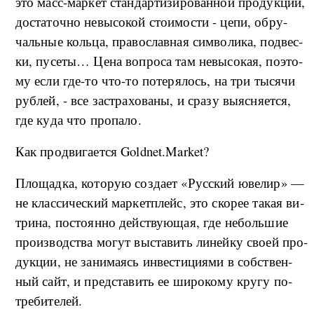
это масс-­мар­кет стан­дар­ти­зи­ро­ван­ной про­дук­ции,
до­ста­точ­но не­вы­со­кой сто­и­мо­сти - це­пи, об­ру­
чаль­ные коль­ца, пра­во­слав­ная си­м­во­ли­ка, под­вес­
ки, пу­се­ты… Це­на во­про­са там не­вы­со­кая, по­это­
му ес­ли где-то что-то по­те­ря­лось, на три ты­ся­чи
руб­лей, - все за­стра­хо­ва­ны, и сра­зу вы­яс­ня­ет­ся,
где ку­да что про­па­ло.
Как про­дви­га­ет­ся Goldnet.Market?
П­ло­ща­д­ка, ко­то­рую со­з­да­ет «Рус­ский юве­лир» —
не клас­си­че­ский мар­кет­плейс, это ско­рее та­кая ви­
т­ри­на, по­сто­ян­но дей­ству­ю­щая, где не­боль­шие
про­из­вод­ства мо­гут вы­ста­вить ли­ней­ку сво­ей про­
дук­ции, не за­ни­ма­ясь ин­ве­сти­ци­я­ми в соб­ствен­
ный сайт, и пред­ста­вить ее ши­ро­ко­му кру­гу по­
тре­би­те­лей.