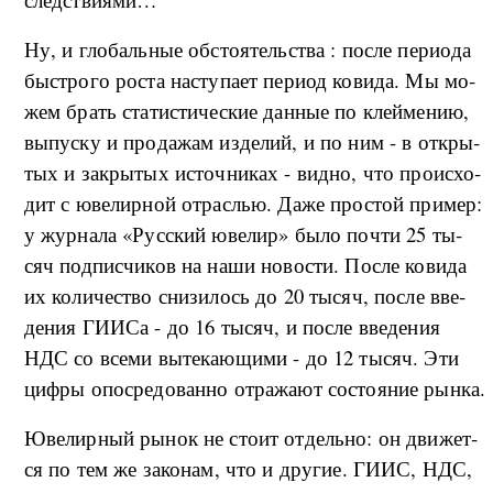
Ну, и гло­баль­ные об­сто­я­тель­ства : по­с­ле пе­ри­о­да
быст­ро­го ро­ста на­сту­па­ет пе­ри­од ко­ви­да. Мы мо­
жем брать ста­ти­сти­че­ские дан­ные по клей­ме­нию,
вы­пус­ку и про­да­жам из­де­лий, и по ним - в от­кры­
тых и за­кры­тых ис­точ­ни­ках - вид­но, что про­ис­хо­
дит с юве­ли­р­ной от­рас­лью. Да­же про­стой при­мер:
у жур­на­ла «Рус­ский юве­лир» бы­ло по­чти 25 ты­
сяч под­пис­чи­ков на на­ши но­во­сти. По­с­ле ко­ви­да
их ко­ли­че­ство сни­зи­лось до 20 ты­сяч, по­с­ле вве­
де­ния ГИИСа - до 16 ты­сяч, и по­с­ле вве­де­ния
НДС со все­ми вы­те­ка­ю­щи­ми - до 12 ты­сяч. Эти
ци­ф­ры опо­сре­до­ван­но от­ра­жа­ют со­сто­я­ние ры­н­ка.
Юве­ли­р­ный ры­нок не сто­ит от­дель­но: он дви­жет­
ся по тем же за­ко­нам, что и дру­гие. ГИИС, НДС,