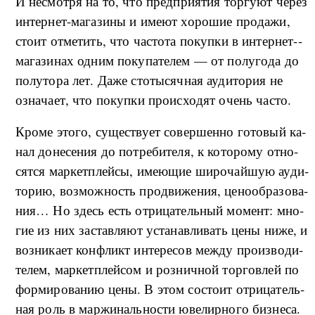
И не­смо­т­ря на то, что пред­при­я­тия тор­гу­ют че­рез
ин­тер­нет-­ма­га­зи­ны и име­ют хо­ро­шие про­да­жи,
сто­ит от­ме­тить, что ча­сто­та по­ку­п­ки в ин­тер­нет-­
ма­га­зи­нах од­ним по­ку­па­те­лем — от по­лу­го­да до
по­лу­то­ра лет. Да­же сто­ты­сяч­ная ауди­то­рия не
озна­ча­ет, что по­ку­п­ки про­ис­хо­дят очень часто.
Кро­ме это­го, су­ще­ству­ет со­вер­шен­но го­то­вый ка­
нал до­не­се­ния до по­тре­би­те­ля, к ко­то­ро­му от­но­
сят­ся мар­кет­плей­сы, име­ю­щие ши­ро­чай­шую ауди­
то­рию, воз­мо­ж­ность про­дви­же­ния, це­но­об­ра­зо­ва­
ни­я… Но здесь есть от­ри­ца­тель­ный мо­мент: мно­
гие из них за­став­ля­ют уста­нав­ли­вать це­ны ни­же, и
воз­ни­ка­ет кон­фликт ин­те­ре­сов ме­ж­ду про­из­во­ди­
те­лем, мар­кет­плей­сом и роз­ни­ч­ной тор­го­в­лей по
фор­ми­ро­ва­нию це­ны. В этом со­сто­ит от­ри­ца­тель­
ная роль в мар­жи­наль­но­сти юве­ли­р­но­го биз­не­са.