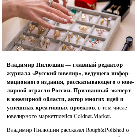
Вла­ди­мир Пи­лю­шин — глав­ный ре­да­к­тор
жур­на­ла «Рус­ский юве­лир», ве­ду­ще­го ин­фор­
ма­ци­он­но­го из­да­ния, рас­ска­зы­ва­ю­ще­го о юве­
ли­р­ной от­рас­ли Рос­сии. Признан­ный экс­перт
в юве­ли­р­ной об­ла­сти, ав­тор мно­гих идей и
успе­ш­ных кре­а­тив­ных про­ек­тов
, в том чис­ле
юве­ли­р­но­го мар­кет­плей­са Goldnet.Market.
Вла­ди­мир Пи­лю­шин рас­ска­зал Rough&Polished о