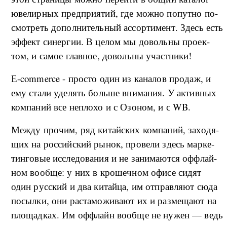
юве­ли­р­ных пред­при­я­тий, где мо­ж­но по­пут­но по­
смо­т­реть до­пол­ни­тель­ный ас­сор­ти­мент. Здесь есть
эф­фект си­нер­гии. В це­лом мы до­воль­ны про­ек­
том, и са­мое глав­ное, до­воль­ны участ­ни­ки!
Е-commerce - про­сто один из ка­на­лов про­даж, и
ему ста­ли уде­лять боль­ше вни­ма­ния. У ак­тив­ных
ко­м­па­ний все не­п­ло­хо и с Озо­ном, и с WB.
Ме­ж­ду про­чим, ряд ки­тай­ских ко­м­па­ний, за­хо­дя­
щих на рос­сий­ский ры­нок, про­ве­ли здесь мар­ке­
тин­го­вые ис­сле­до­ва­ния и не за­ни­ма­ют­ся оф­флай­
ном во­об­ще: у них в кро­шеч­ном офи­се си­дят
один рус­ский и два ки­тай­ца, им от­прав­ля­ют сю­да
по­сы­л­ки, они рас­та­мо­жи­ва­ют их и раз­ме­ща­ют на
пло­ща­д­ках. Им оф­флайн во­об­ще не ну­жен — ведь