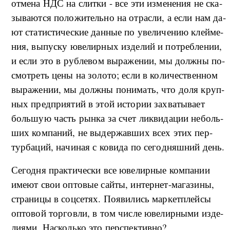
от­ме­на НДС на сли­т­ки - все эти из­ме­не­ния не ска­
зы­ва­ют­ся по­ло­жи­тель­но на от­рас­ли, а ес­ли нам да­
ют ста­ти­сти­че­ские дан­ные по уве­ли­че­нию клей­ме­
ния, вы­пус­ку юве­ли­р­ных из­де­лий и по­треб­ле­нии,
и ес­ли это в руб­ле­вом вы­ра­же­нии, мы дол­ж­ны по­
смо­т­реть це­ны на зо­ло­то; ес­ли в ко­ли­че­ствен­ном
вы­ра­же­нии, мы дол­ж­ны по­ни­мать, что до­ля кру­п­
ных пред­при­я­тий в этой ис­то­рии за­хва­ты­ва­ет
боль­шую часть ры­н­ка за счет ли­к­ви­да­ции не­боль­
ших ко­м­па­ний, не вы­дер­жав­ших всех этих пе­р­
тур­ба­ций, на­чи­ная с ко­ви­да по се­го­д­ня­ш­ний день.
Се­год­ня пра­к­ти­че­ски все юве­ли­р­ные ко­м­па­нии
име­ют свои опто­вые сай­ты, ин­тер­нет-­ма­га­зи­ны,
стра­ни­цы в со­ц­се­тях. По­яви­лись мар­кет­плей­сы
опто­вой тор­го­в­ли, в том чис­ле юве­ли­р­ны­ми из­де­
ли­я­ми. Нас­коль­ко это пе­р­с­пе­к­тив­но?