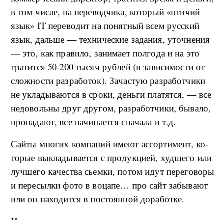
в том числе, на пе­ре­вод­чи­ка, ко­то­рый «п­ти­чий
язык» IT пе­ре­во­дит на по­нят­ный всем рус­ский
язык, даль­ше — тех­ни­че­ские за­да­ния, уточ­не­ния
— это, как пра­ви­ло, за­ни­ма­ет пол­го­да и на это
тра­ти­т­ся 50-200 ты­сяч руб­лей (в за­ви­си­мо­сти от
сло­ж­но­сти раз­ра­бо­ток). За­ча­стую раз­ра­бо­т­чи­ки
не укла­ды­ва­ют­ся в сро­ки, день­ги пла­тят­ся, — все
не­до­воль­ны друг дру­гом, раз­ра­бо­т­чи­ки, бы­ва­ло,
про­па­да­ют, все на­чи­на­ет­ся сна­ча­ла и т.д.
Сай­ты мно­гих ко­м­па­ний име­ют ас­сор­ти­мент, ко­
то­рые вы­кла­ды­ва­ет­ся с про­дук­ци­ей, худ­ше­го или
луч­ше­го ка­че­ства сье­м­ки, по­том идут пе­ре­го­во­ры
и пе­ре­сы­л­ки фо­то в во­ца­пе… про сайт за­бы­ва­ют
или он на­хо­ди­т­ся в по­сто­ян­ной до­ра­бо­т­ке.