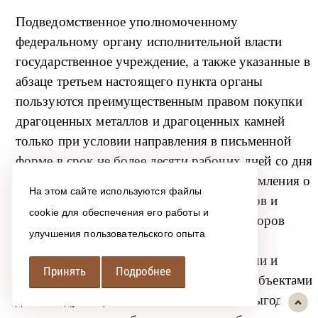
Подведомственное уполномоченному
федеральному органу исполнительной власти
государственное учреждение, а также указанные в
абзаце третьем настоящего пункта органы
пользуются преимущественным правом покупки
драгоценных металлов и драгоценных камней
только при условии направления в письменной
форме в срок не более десяти рабочих дней со дня
получения предложения о покупке уведомления о
На этом сайте используются файлы
намерении покупки драгоценных металлов и
cookie для обеспечения его работы и
драгоценных камней и заключения договоров
улучшения пользовательского опыта
купли-продажи драгоценных металлов и
драгоценных камней с субъектами добычи и
Принять
Подробнее
производства драгоценных металлов и субъектами
добычи драгоценных камней на взаимовыгодных