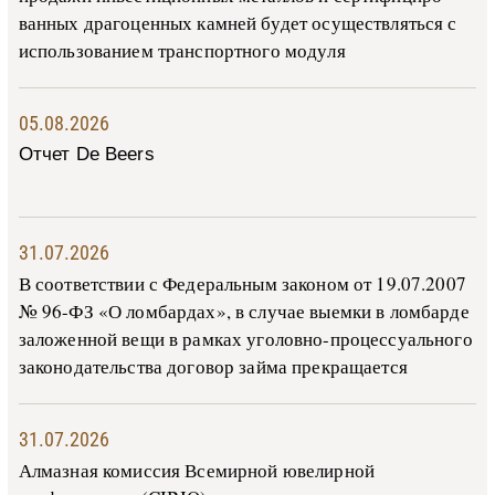
ван­ных дра­го­цен­ных ка­м­ней бу­дет осу­ще­ств­лять­ся с
ис­поль­зо­ва­ни­ем тран­с­пор­т­но­го мо­ду­ля
05.08.2026
Отчет De Beers
31.07.2026
В со­о­т­вет­ствии с Фе­де­раль­ным за­ко­ном от 19.07.2007
№ 96-ФЗ «О ло­м­бар­дах», в слу­чае вы­е­м­ки в ло­м­бар­де
за­ло­жен­ной ве­щи в ра­м­ках уго­ло­в­но-­про­цес­су­аль­но­го
за­ко­но­да­тель­ства до­го­вор зай­ма пре­кра­ща­ет­ся
31.07.2026
Алмазная комиссия Всемирной ювелирной