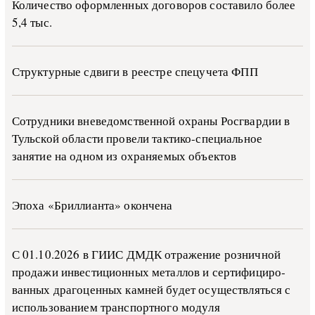
Количество оформленных договоров составило более
5,4 тыс.
Структурные сдвиги в реестре спецучета ФПП
Сотрудники вневедомственной охраны Росгвардии в
Тульской области провели тактико-специальное
занятие на одном из охраняемых объектов
Эпоха «Бриллианта» окончена
С 01.10.2026 в ГИИС ДМДК от­ра­же­ние роз­ни­ч­ной
про­да­жи ин­ве­сти­ци­он­ных ме­тал­лов и сер­ти­фи­ци­ро­
ван­ных дра­го­цен­ных ка­м­ней бу­дет осу­ще­ств­лять­ся с
ис­поль­зо­ва­ни­ем тран­с­пор­т­но­го мо­ду­ля