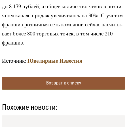
до 8 179 руб­лей, а об­щее ко­ли­че­ство че­ков в роз­ни­
ч­ном ка­на­ле про­даж уве­ли­чи­лось на 30%. С уче­том
фран­шиз роз­ни­ч­ная сеть ко­м­па­нии сей­час на­с­чи­ты­
ва­ет бо­лее 800 тор­го­вых то­чек, в том чис­ле 210
фран­шиз.
Ювелирные Известия
Источник:
Возврат к списку
Похожие новости: