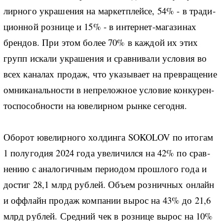
ли­р­но­го укра­ше­ния на мар­кет­плей­се, 54% - в тра­ди­
ци­он­ной роз­ни­це и 15% - в ин­тер­нет-­ма­га­зи­нах
брен­дов. При этом бо­лее 70% в ка­ж­дой их этих
групп ис­ка­ли укра­ше­ния и срав­ни­ва­ли усло­вия во
всех ка­на­лах про­даж, что ука­зы­ва­ет на пре­вра­ще­ние
ом­ни­ка­наль­но­сти в не­пре­ло­ж­ное усло­вие кон­ку­рен­
то­с­по­соб­но­сти на юве­ли­р­ном ры­н­ке се­год­ня.
Обо­рот юве­ли­р­но­го хол­дин­га SOKOLOV по ито­гам
1 по­лу­го­дия 2024 го­да уве­ли­чи­л­ся на 42% по срав­
не­нию с ана­ло­ги­ч­ным пе­ри­о­дом про­ш­ло­го го­да и
до­стиг 28,1 млрд руб­лей. Объ­ем роз­ни­ч­ных он­лайн
и оф­флайн про­даж ко­м­па­нии вы­рос на 43% до 21,6
млрд руб­лей. Сред­ний чек в роз­ни­це вы­рос на 10%