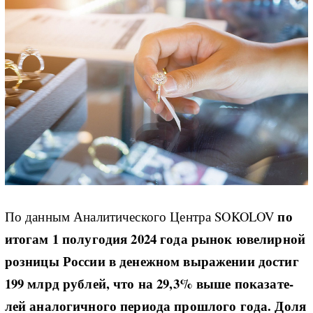
по
По дан­ным Ана­ли­ти­че­ско­го Цен­т­ра SOKOLOV
ито­гам 1 по­лу­го­дия 2024 го­да ры­нок юве­ли­р­ной
роз­ни­цы Рос­сии в де­не­ж­ном вы­ра­же­нии до­стиг
199 млрд руб­лей, что на 29,3% вы­ше по­ка­за­те­
лей ана­ло­ги­ч­но­го пе­ри­о­да про­ш­ло­го го­да. До­ля