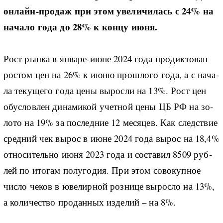
он­лайн-­про­даж при этом уве­ли­чи­лась с 24% на
на­ча­ло го­да до 28% к кон­цу июня.
Рост ры­н­ка в ян­ва­ре-и­юне 2024 го­да про­ди­к­то­ван
ро­стом цен на 26% к июню про­ш­ло­го го­да, а с на­ча­
ла те­ку­ще­го го­да це­ны вы­рос­ли на 13%. Рост цен
обу­с­ло­в­лен ди­на­ми­кой учет­ной це­ны ЦБ РФ на зо­
ло­то на 19% за по­след­ние 12 ме­ся­цев. Как след­ствие
сред­ний чек вы­рос в июне 2024 го­да вы­рос на 18,4%
от­но­си­тель­но июня 2023 го­да и со­ста­вил 8509 руб­
лей по ито­гам по­лу­го­дия. При этом со­во­ку­п­ное
чис­ло че­ков в юве­ли­р­ной роз­ни­це вы­рос­ло на 13%,
а ко­ли­че­ство про­дан­ных из­де­лий – на 8%.