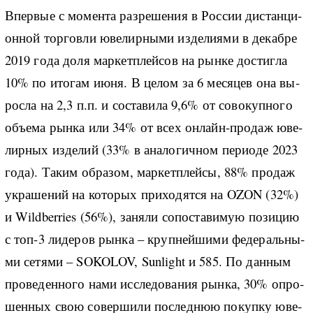
Впе­р­вые с мо­мен­та раз­ре­ше­ния в Рос­сии ди­стан­ци­
он­ной тор­го­в­ли юве­ли­р­ны­ми из­де­ли­я­ми в де­ка­б­ре
2019 го­да до­ля мар­кет­плей­сов на ры­н­ке до­сти­г­ла
10% по ито­гам июня. В це­лом за 6 ме­ся­цев она вы­
рос­ла на 2,3 п.п. и со­ста­ви­ла 9,6% от со­во­ку­п­но­го
объ­е­ма ры­н­ка или 34% от всех он­лайн-­про­даж юве­
ли­р­ных из­де­лий (33% в ана­ло­ги­ч­ном пе­ри­о­де 2023
го­да). Та­ким об­ра­зом, мар­кет­плей­сы, 88% про­даж
укра­ше­ний на ко­то­рых при­хо­дят­ся на OZON (32%)
и Wildberries (56%), за­ня­ли со­по­ста­ви­мую по­зи­цию
с топ-3 ли­де­ров ры­н­ка – кру­п­ней­ши­ми фе­де­раль­ны­
ми се­тя­ми – SOKOLOV, Sunlight и 585. По дан­ным
про­ве­ден­но­го на­ми ис­сле­до­ва­ния ры­н­ка, 30% опро­
шен­ных свою со­вер­ши­ли по­след­нюю по­ку­п­ку юве­