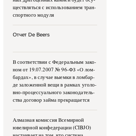
ще­ств­лять­ся с ис­поль­зо­ва­ни­ем тран­
с­пор­т­но­го мо­ду­ля
Отчет De Beers
В со­о­т­вет­ствии с Фе­де­раль­ным за­ко­
ном от 19.07.2007 № 96-ФЗ «О ло­м­
бар­дах», в слу­чае вы­е­м­ки в ло­м­бар­
де за­ло­жен­ной ве­щи в ра­м­ках уго­ло­
в­но-­про­цес­су­аль­но­го за­ко­но­да­тель­
ства до­го­вор зай­ма пре­кра­ща­ет­ся
Алмазная комиссия Всемирной
ювелирной конфедерации (CIBJO)
настаивает на том, что система