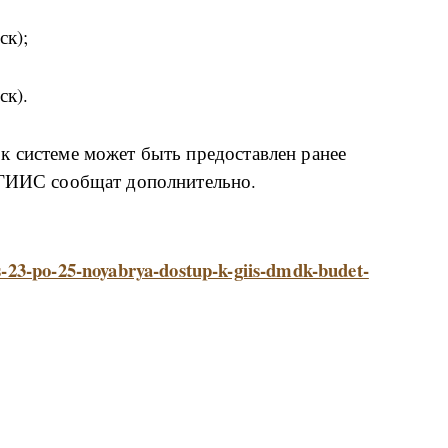
ск);
ск).
к системе может быть предоставлен ранее
 ГИИС сообщат дополнительно.
d-s-23-po-25-noyabrya-dostup-k-giis-dmdk-budet-