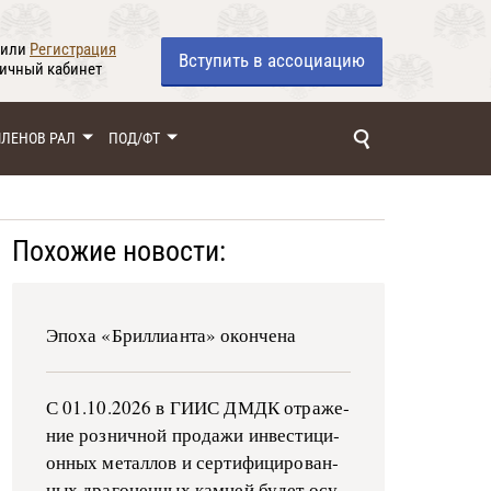
или
Регистрация
Вступить
в ассоциацию
личный кабинет
ЧЛЕНОВ РАЛ
ПОД/ФТ
Похожие новости:
Эпоха «Бриллианта» окончена
С 01.10.2026 в ГИИС ДМДК от­ра­же­
ние роз­ни­ч­ной про­да­жи ин­ве­сти­ци­
он­ных ме­тал­лов и сер­ти­фи­ци­ро­ван­
ных дра­го­цен­ных ка­м­ней бу­дет осу­