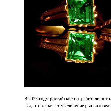
В 2023 го­ду рос­сий­ские по­тре­би­те­ли по­тра
лия, что озна­ча­ет уве­ли­че­ние ры­н­ка юве­