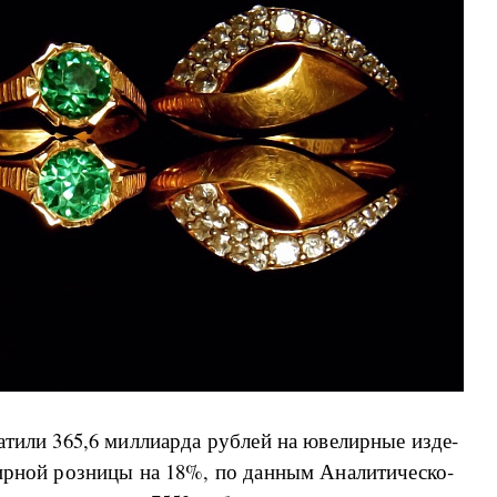
­ти­ли 365,6 ми­л­ли­ар­да руб­лей на юве­ли­р­ные из­де­
ли­р­ной роз­ни­цы на 18%, по дан­ным Ана­ли­ти­че­ско­