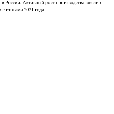
 в Рос­сии. Ак­тив­ный рост про­из­вод­ства юве­ли­р­
и с ито­га­ми 2021 го­да.