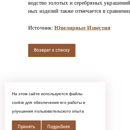
вод­ство зо­ло­тых и се­реб­ря­ных укра­ше­ний
ных из­де­лий та­к­же от­ме­ча­ет­ся в срав­не­ни
Ювелирные Известия
Источник:
Возврат к списку
На этом сайте используются файлы
cookie для обеспечения его работы и
улучшения пользовательского опыта
Принять
Подробнее