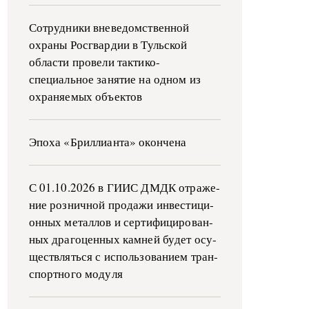
Сотрудники вневедомственной
охраны Росгвардии в Тульской
области провели тактико-
специальное занятие на одном из
охраняемых объектов
Эпоха «Бриллианта» окончена
С 01.10.2026 в ГИИС ДМДК от­ра­же­
ние роз­ни­ч­ной про­да­жи ин­ве­сти­ци­
он­ных ме­тал­лов и сер­ти­фи­ци­ро­ван­
ных дра­го­цен­ных ка­м­ней бу­дет осу­
ще­ств­лять­ся с ис­поль­зо­ва­ни­ем тран­
с­пор­т­но­го мо­ду­ля