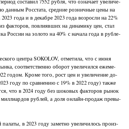
ри­од со­ста­вил 7552 руб­ля, что озна­ча­ет уве­ли­че­
но дан­ным Рос­ста­та, сред­ние роз­ни­ч­ные це­ны на
та 2023 го­да и в де­ка­б­ре 2023 го­да воз­рос­ли на 22%
з фа­к­то­ров, по­в­ли­яв­ших на ди­на­ми­ку цен, стал
ка Рос­сии на зо­ло­то на 40% с на­ча­ла го­да в руб­ле­
и­че­ско­го цен­т­ра SOKOLOV, от­ме­ти­ла, что с июня
н­ка, со­о­т­вет­ствен­но обо­рот уве­ли­чи­л­ся еже­ме­
22 го­дом. Кро­ме то­го, рост цен и уве­ли­че­ние до­
2023 го­ду по срав­не­нию с 19% в 2022 го­ду) та­к­же
­ет­ся, что в 2024 го­ду без шо­ко­вых фа­к­то­ров ры­нок
0 ми­л­ли­ар­дов руб­лей, а до­ля он­лайн-­про­даж пре­вы­
па­ла­ты, в 2023 го­ду за­мет­но уве­ли­чи­лось про­из­