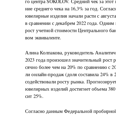
го цен­т­ра SOKOLOV. Сред­ний чек за этот пе­
ние сред­не­го че­ка на 16,3% за год. Со­глас­
юве­ли­р­ные из­де­лия на­ча­ли рас­ти с ав­гу­с
в срав­не­нии с де­ка­брем 2022 го­да. Од­ним и
рост учет­ной сто­и­мо­сти Цен­траль­но­го бан­
вом эк­ви­ва­лен­те.
А­ли­на Кол­па­ко­ва, ру­ко­во­ди­тель Ана­ли­т
2023 го­да про­и­зо­шел зна­чи­тель­ный рост ры­
сяч­но бо­лее чем на 20% по срав­не­нию с 20
ли он­лайн-­про­даж (до­ля со­ста­ви­ла 24% в 
со­дей­ство­ва­ли ро­сту ры­н­ка. Про­г­но­зи­ру
юве­ли­р­ных из­де­лий до­сти­г­нет объ­е­ма 38
сит 25%.
Со­глас­но дан­ным Фе­де­раль­ной про­би­р­ной 