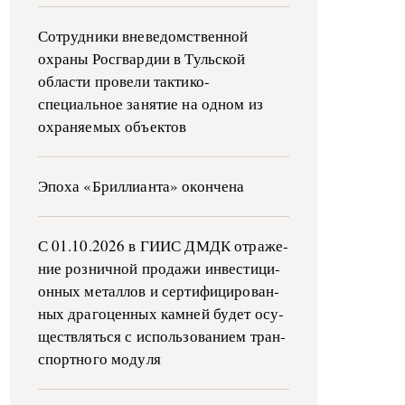
Сотрудники вневедомственной
охраны Росгвардии в Тульской
области провели тактико-
специальное занятие на одном из
охраняемых объектов
Эпоха «Бриллианта» окончена
С 01.10.2026 в ГИИС ДМДК от­ра­же­
ние роз­ни­ч­ной про­да­жи ин­ве­сти­ци­
он­ных ме­тал­лов и сер­ти­фи­ци­ро­ван­
ных дра­го­цен­ных ка­м­ней бу­дет осу­
ще­ств­лять­ся с ис­поль­зо­ва­ни­ем тран­
с­пор­т­но­го мо­ду­ля