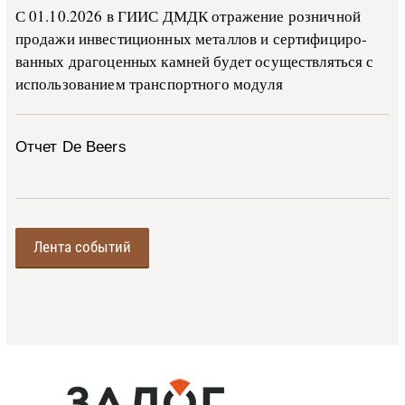
С 01.10.2026 в ГИИС ДМДК от­ра­же­ние роз­ни­ч­ной
про­да­жи ин­ве­сти­ци­он­ных ме­тал­лов и сер­ти­фи­ци­ро­
ван­ных дра­го­цен­ных ка­м­ней бу­дет осу­ще­ств­лять­ся с
ис­поль­зо­ва­ни­ем тран­с­пор­т­но­го мо­ду­ля
Отчет De Beers
Лента событий