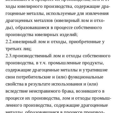
хо­ды юве­ли­р­но­го про­из­вод­ства, со­дер­жа­щие дра­
го­цен­ные ме­тал­лы, ис­поль­зу­е­мые для из­в­ле­че­ния
дра­го­цен­ных ме­тал­лов (ю­ве­ли­р­ный лом и от­хо­
ды), об­ра­зо­вав­ши­е­ся в про­цес­се соб­ствен­но­го
про­из­вод­ства юве­ли­р­ных из­де­лий­;
2.2.­ю­ве­ли­р­ный лом и от­хо­ды, при­об­ретeн­ные у
тре­тьих ли­ц;
2.3.­про­из­вод­ствен­ный лом и от­хо­ды соб­ствен­но­го
про­из­вод­ства, в т.ч. про­мы­ш­лен­ные про­дук­ты,
со­дер­жа­щие дра­го­цен­ные ме­тал­лы и утра­тив­шие
свои по­тре­би­тель­ские и (и­ли) фун­к­ци­о­наль­ные
свой­ства в ре­зуль­та­те ис­поль­зо­ва­ния и (и­ли)
вслед­ствие не­ис­пра­ви­мо­го бра­ка, воз­ни­к­ше­го в
про­цес­се их про­из­вод­ства, лом и от­хо­ды про­мы­ш­
лен­но­го про­из­вод­ства, со­дер­жа­щие дра­го­цен­ные
ме­тал­лы, об­ра­зо­вав­ши­е­ся в про­цес­се про­из­вод­