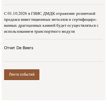
С 01.10.2026 в ГИИС ДМДК от­ра­же­ние роз­ни­ч­ной
про­да­жи ин­ве­сти­ци­он­ных ме­тал­лов и сер­ти­фи­ци­ро­
ван­ных дра­го­цен­ных ка­м­ней бу­дет осу­ще­ств­лять­ся с
ис­поль­зо­ва­ни­ем тран­с­пор­т­но­го мо­ду­ля
Отчет De Beers
Лента событий