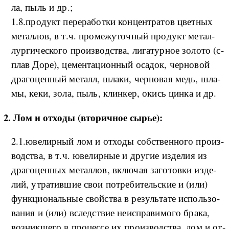
ла, пыль и др.;
1.8.­про­дукт пе­ре­ра­бо­т­ки кон­цен­тра­тов цвет­ных
ме­тал­лов, в т.ч. про­ме­жу­точ­ный про­дукт ме­тал­
лур­ги­че­ско­го про­из­вод­ства, ли­га­тур­ное зо­ло­то (с­
плав До­ре), це­мен­та­ци­он­ный оса­док, чер­но­вой
дра­го­цен­ный ме­талл, шла­ки, чер­но­вая медь, шла­
мы, ке­ки, зо­ла, пыль, клин­кер, окись ци­н­ка и др.
2. Лом и от­хо­ды (в­то­ри­ч­ное сы­рье):
2.1.­ю­ве­ли­р­ный лом и от­хо­ды соб­ствен­но­го про­из­
вод­ства, в т.ч. юве­ли­р­ные и дру­гие из­де­лия из
дра­го­цен­ных ме­тал­лов, вклю­чая за­го­то­в­ки из­де­
лий, утра­тив­шие свои по­тре­би­тель­ские и (и­ли)
фун­к­ци­о­наль­ные свой­ства в ре­зуль­та­те ис­поль­зо­
ва­ния и (и­ли) вслед­ствие не­ис­пра­ви­мо­го бра­ка,
воз­ни­к­ше­го в про­цес­се их про­из­вод­ства, лом и от­