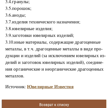
3.4.­гра­нулы­;
3.5.­по­ро­шо­к;
3.6.а­но­ды­;
3.7.­из­де­лия тех­ни­че­ско­го на­з­на­че­ни­я;
3.8.­ю­ве­ли­р­ные из­де­ли­я;
3.9.­за­го­то­в­ки юве­ли­р­ных из­де­лий­;
3.10.и­ные ма­те­ри­а­лы, со­дер­жа­щие дра­го­цен­ные
ме­тал­лы, в т.ч. дра­го­цен­ные ме­тал­лы в ви­де про­
дук­ции и из­де­лий (за ис­клю­че­ни­ем юве­ли­р­ных из­
де­лий и за­го­то­вок юве­ли­р­ных из­де­лий), со­е­ди­не­
ния ор­га­ни­че­ские и не­ор­га­ни­че­ские дра­го­цен­ных
ме­тал­лов.
Ювелирные Известия
Источник:
Возврат к списку