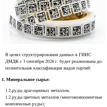
В це­лях струк­ту­ри­ро­ва­ния дан­ных в ГИИС
ДМДК с 1 сен­тяб­ря 2026 г. бу­дет ре­а­ли­зо­ва­на до­
пол­ни­тель­ная клас­си­фи­ка­ция ви­дов пар­тий:
1. Ми­не­раль­ное сы­рье:
1.2.ру­ды дра­го­цен­ных ме­тал­ло­в;
1.2.ру­ды цвет­ных ме­тал­лов (м­но­го­ко­м­по­нен­т­ные
ко­м­плекс­ные ру­ды);