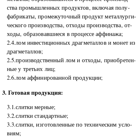
ства про­мы­ш­лен­ных про­дук­тов, вклю­чая по­лу­
фаб­ри­ка­ты, про­ме­жу­точ­ный про­дукт ме­тал­лур­ги­
че­ско­го про­из­вод­ства, от­хо­ды про­из­вод­ства, от­
хо­ды, об­ра­зо­вав­ши­е­ся в про­цес­се аф­фи­на­жа;
2.4.­лом ин­ве­сти­ци­он­ных дра­г­ме­тал­лов и мо­нет из
дра­г­ме­тал­ло­в;
2.5.­про­из­вод­ствен­ный лом и от­хо­ды, при­об­ретeн­
ные у тре­тьих ли­ц;
2.6.­лом аф­фи­ни­ро­ван­ной про­дук­ци­и;
3. Го­то­вая про­дук­ция:
3.1.с­ли­т­ки мер­ны­е;
3.2.с­ли­т­ки стан­дар­т­ны­е;
3.3.с­ли­т­ки, из­го­то­в­лен­ные по тех­ни­че­ским усло­
ви­я­м;