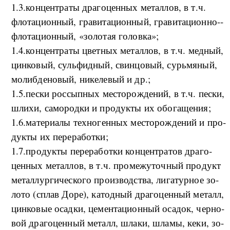
1.3.кон­цен­тра­ты дра­го­цен­ных ме­тал­лов, в т.ч.
фло­та­ци­он­ный, гра­ви­та­ци­он­ный, гра­ви­та­ци­он­но-­
фло­та­ци­он­ный, «зо­ло­тая го­ло­в­ка»;
1.4.кон­цен­тра­ты цвет­ных ме­тал­лов, в т.ч. мед­ный,
ци­н­ко­вый, суль­фид­ный, свин­цо­вый, сурь­мя­ный,
мо­ли­б­де­но­вый, ни­ке­ле­вый и др.;
1.5.­пе­с­ки рос­сы­п­ных ме­сто­ро­ж­де­ний, в т.ч. пе­с­ки,
шли­хи, са­мо­род­ки и про­дук­ты их обо­га­ще­ни­я;
1.6.­ма­те­ри­а­лы тех­но­ген­ных ме­сто­ро­ж­де­ний и про­
дук­ты их пе­ре­ра­бо­т­ки;
1.7.­про­дук­ты пе­ре­ра­бо­т­ки кон­цен­тра­тов дра­го­
цен­ных ме­тал­лов, в т.ч. про­ме­жу­точ­ный про­дукт
ме­тал­лур­ги­че­ско­го про­из­вод­ства, ли­га­тур­ное зо­
ло­то (с­плав До­ре), ка­то­д­ный дра­го­цен­ный ме­талл,
ци­н­ко­вые оса­д­ки, це­мен­та­ци­он­ный оса­док, чер­но­
вой дра­го­цен­ный ме­талл, шла­ки, шла­мы, ке­ки, зо­