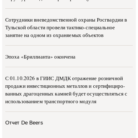
Сотрудники вневедомственной охраны Росгвардии в
Тульской области провели тактико-специальное
занятие на одном из охраняемых объектов
Эпоха «Бриллианта» окончена
С 01.10.2026 в ГИИС ДМДК от­ра­же­ние роз­ни­ч­ной
про­да­жи ин­ве­сти­ци­он­ных ме­тал­лов и сер­ти­фи­ци­ро­
ван­ных дра­го­цен­ных ка­м­ней бу­дет осу­ще­ств­лять­ся с
ис­поль­зо­ва­ни­ем тран­с­пор­т­но­го мо­ду­ля
Отчет De Beers