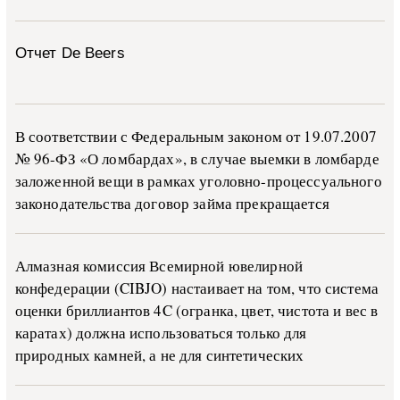
Отчет De Beers
В со­о­т­вет­ствии с Фе­де­раль­ным за­ко­ном от 19.07.2007
№ 96-ФЗ «О ло­м­бар­дах», в слу­чае вы­е­м­ки в ло­м­бар­де
за­ло­жен­ной ве­щи в ра­м­ках уго­ло­в­но-­про­цес­су­аль­но­го
за­ко­но­да­тель­ства до­го­вор зай­ма пре­кра­ща­ет­ся
Алмазная комиссия Всемирной ювелирной
конфедерации (CIBJO) настаивает на том, что система
оценки бриллиантов 4C (огранка, цвет, чистота и вес в
каратах) должна использоваться только для
природных камней, а не для синтетических