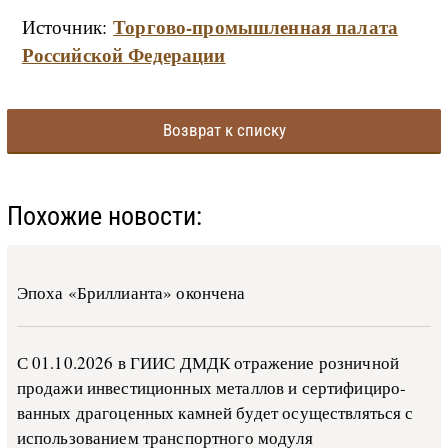
Торгово-промышленная палата
Источник:
Российской Федерации
Возврат к списку
Похожие новости:
Эпоха «Бриллианта» окончена
С 01.10.2026 в ГИИС ДМДК от­ра­же­ние роз­ни­ч­ной
про­да­жи ин­ве­сти­ци­он­ных ме­тал­лов и сер­ти­фи­ци­ро­
ван­ных дра­го­цен­ных ка­м­ней бу­дет осу­ще­ств­лять­ся с
ис­поль­зо­ва­ни­ем тран­с­пор­т­но­го мо­ду­ля