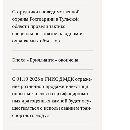
Сотрудники вневедомственной
охраны Росгвардии в Тульской
области провели тактико-
специальное занятие на одном из
охраняемых объектов
Эпоха «Бриллианта» окончена
С 01.10.2026 в ГИИС ДМДК от­ра­же­
ние роз­ни­ч­ной про­да­жи ин­ве­сти­ци­
он­ных ме­тал­лов и сер­ти­фи­ци­ро­ван­
ных дра­го­цен­ных ка­м­ней бу­дет осу­
ще­ств­лять­ся с ис­поль­зо­ва­ни­ем тран­
с­пор­т­но­го мо­ду­ля