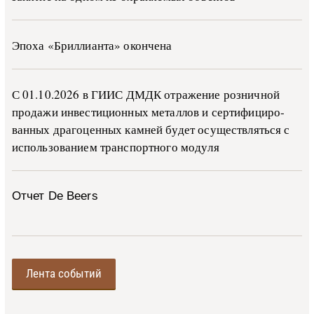
Эпоха «Бриллианта» окончена
С 01.10.2026 в ГИИС ДМДК от­ра­же­ние роз­ни­ч­ной
про­да­жи ин­ве­сти­ци­он­ных ме­тал­лов и сер­ти­фи­ци­ро­
ван­ных дра­го­цен­ных ка­м­ней бу­дет осу­ще­ств­лять­ся с
ис­поль­зо­ва­ни­ем тран­с­пор­т­но­го мо­ду­ля
Отчет De Beers
Лента событий