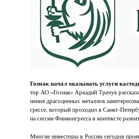
Гознак на­чал ока­зы­вать услу­ги ка­сто­ди­
тор АО «Гознак» Ар­ка­дий Тра­чук рас­ска­зал
не­ния дра­го­цен­ных ме­тал­лов за­ин­те­ре­со
грес­се, ко­то­рый про­хо­дил в Санкт-Пе­тер­б
на сес­сии Фин­кон­грес­са в кон­тек­сте раз­ви
М­но­гие ин­ве­сто­ры в Рос­сии се­го­д­ня про­