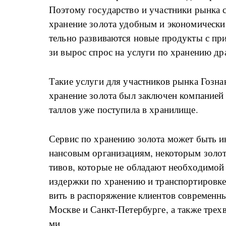
По­это­му го­су­дар­ство и участ­ни­ки ры­н­ка с
хра­не­ние зо­ло­та удоб­ным и эко­но­ми­че­с
тель­но раз­ви­ва­ют­ся но­вые про­дук­ты с п
зи вы­рос спрос на услу­ги по хра­не­нию дра­
Та­кие услу­ги для участ­ни­ков ры­н­ка Гозна
хра­не­ние зо­ло­та был за­клю­чен ко­м­па­ни­е
тал­лов уже по­сту­пи­ла в хра­ни­ли­ще.
Сер­вис по хра­не­нию зо­ло­та мо­жет быть ин
нан­со­вым ор­га­ни­за­ци­ям, не­ко­то­рым зо­ло­т
ти­вов, ко­то­рые не об­ла­да­ют не­об­хо­ди­мо
из­дер­ж­ки по хра­не­нию и тран­с­пор­ти­ро­в­к
вить в рас­по­ря­же­ние кли­ен­тов со­вре­мен
Москве и Санкт-Пе­тер­бур­ге, а та­к­же трех­в
ми.