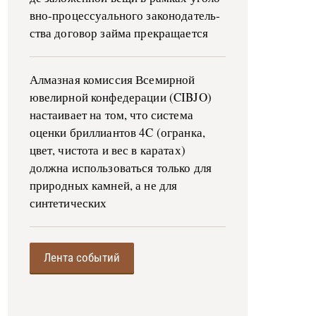
в­но-­про­цес­су­аль­но­го за­ко­но­да­тель­
ства до­го­вор зай­ма пре­кра­ща­ет­ся
Алмазная комиссия Всемирной
ювелирной конфедерации (CIBJO)
настаивает на том, что система
оценки бриллиантов 4C (огранка,
цвет, чистота и вес в каратах)
должна использоваться только для
природных камней, а не для
синтетических
Лента событий