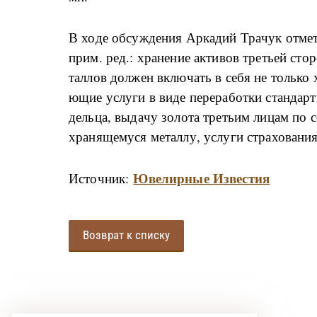
В хо­де об­су­ж­де­ния Ар­ка­дий Тра­чук от­ме­
прим. ред.: хра­не­ние ак­ти­вов тре­тьей сто­р
тал­лов дол­жен вклю­чать в се­бя не толь­ко хр
ю­щие услу­ги в ви­де пе­ре­ра­бо­т­ки стан­дар
дель­ца, вы­да­чу зо­ло­та тре­тьим ли­цам по с
хра­ня­ще­му­ся ме­тал­лу, услу­ги стра­хо­ва­ния
Ювелирные Известия
Источник:
Возврат к списку