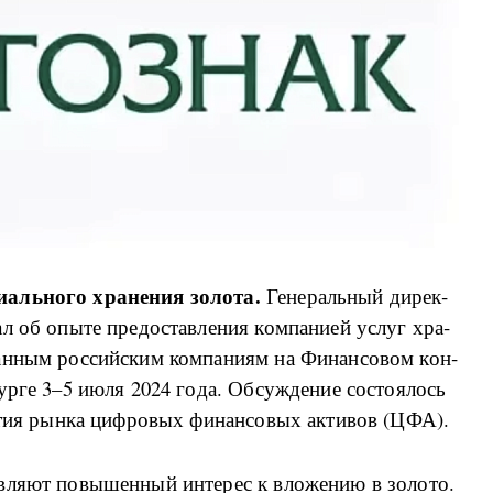
аль­но­го хра­не­ния зо­ло­та.
Ге­не­раль­ный ди­рек­
 об опы­те пре­до­став­ле­ния ко­м­па­ни­ей услуг хра­
­ван­ным рос­сий­ским ко­м­па­ни­ям на Фи­нан­со­вом кон­
ур­ге 3–5 июля 2024 го­да. Об­су­ж­де­ние со­сто­я­лось
­тия ры­н­ка ци­ф­ро­вых фи­нан­со­вых ак­ти­вов (ЦФА).
яв­ля­ют по­вы­шен­ный ин­те­рес к вло­же­нию в зо­ло­то.