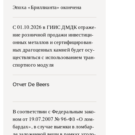
Эпоха «Бриллианта» окончена
С 01.10.2026 в ГИИС ДМДК от­ра­же­
ние роз­ни­ч­ной про­да­жи ин­ве­сти­ци­
он­ных ме­тал­лов и сер­ти­фи­ци­ро­ван­
ных дра­го­цен­ных ка­м­ней бу­дет осу­
ще­ств­лять­ся с ис­поль­зо­ва­ни­ем тран­
с­пор­т­но­го мо­ду­ля
Отчет De Beers
В со­о­т­вет­ствии с Фе­де­раль­ным за­ко­
ном от 19.07.2007 № 96-ФЗ «О ло­м­
бар­дах», в слу­чае вы­е­м­ки в ло­м­бар­
де за­ло­жен­ной ве­щи в ра­м­ках уго­ло­