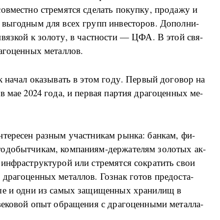
о­в­ме­ст­но стре­мят­ся сде­лать по­ку­п­ку, про­да­жу и
ки вы­год­ным для всех групп ин­ве­сто­ров. До­пол­ни­
ри­вяз­кой к зо­ло­ту, в част­но­сти — ЦФА. В этой свя­
го­цен­ных ме­тал­лов.
к на­чал ока­зы­вать в этом го­ду. Пер­вый до­го­вор на
й в мае 2024 го­да, и пе­р­вая пар­тия дра­го­цен­ных ме­
­те­ре­сен раз­ным участ­ни­кам ры­н­ка: бан­кам, фи­
о­до­бы­т­чи­кам, ко­м­па­ни­ям-­дер­жа­те­лям зо­ло­тых ак­
й ин­фра­струк­ту­рой или стре­мят­ся со­кра­тить свои
е дра­го­цен­ных ме­тал­лов. Гознак го­тов пре­до­ста­
­ные и од­ни из са­мых за­щи­щен­ных хра­ни­лищ в
е­ко­вой опыт об­ра­ще­ния с дра­го­цен­ны­ми ме­тал­ла­