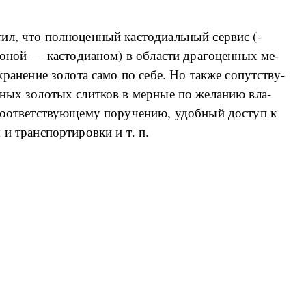
тил, что пол­но­цен­ный ка­сто­ди­аль­ный сер­вис (­
о­ной — ка­сто­ди­а­но­м) в об­ла­сти дра­го­цен­ных ме­
а­не­ние зо­ло­та са­мо по се­бе. Но та­к­же со­пут­ству­
­т­ных зо­ло­тых сли­т­ков в мер­ные по же­ла­нию вла­
о­о­т­вет­ству­ю­ще­му по­ру­че­нию, удоб­ный до­ступ к
 и тран­с­пор­ти­ро­в­ки и т. п.