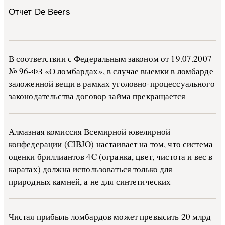
Отчет De Beers
В со­о­т­вет­ствии с Фе­де­раль­ным за­ко­ном от 19.07.2007
№ 96-ФЗ «О ло­м­бар­дах», в слу­чае вы­е­м­ки в ло­м­бар­де
за­ло­жен­ной ве­щи в ра­м­ках уго­ло­в­но-­про­цес­су­аль­но­го
за­ко­но­да­тель­ства до­го­вор зай­ма пре­кра­ща­ет­ся
Алмазная комиссия Всемирной ювелирной
конфедерации (CIBJO) настаивает на том, что система
оценки бриллиантов 4C (огранка, цвет, чистота и вес в
каратах) должна использоваться только для
природных камней, а не для синтетических
Чистая прибыль ломбардов может превысить 20 млрд