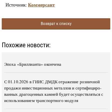
Коммерсант
Источник:
Возврат к списку
Похожие новости:
Эпоха «Бриллианта» окончена
С 01.10.2026 в ГИИС ДМДК от­ра­же­ние роз­ни­ч­ной
про­да­жи ин­ве­сти­ци­он­ных ме­тал­лов и сер­ти­фи­ци­ро­
ван­ных дра­го­цен­ных ка­м­ней бу­дет осу­ще­ств­лять­ся с
ис­поль­зо­ва­ни­ем тран­с­пор­т­но­го мо­ду­ля