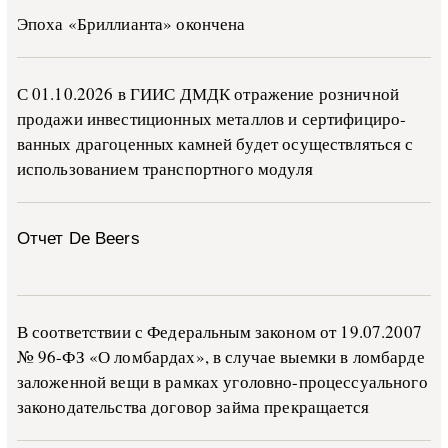
Эпоха «Бриллианта» окончена
С 01.10.2026 в ГИИС ДМДК от­ра­же­ние роз­ни­ч­ной
про­да­жи ин­ве­сти­ци­он­ных ме­тал­лов и сер­ти­фи­ци­ро­
ван­ных дра­го­цен­ных ка­м­ней бу­дет осу­ще­ств­лять­ся с
ис­поль­зо­ва­ни­ем тран­с­пор­т­но­го мо­ду­ля
Отчет De Beers
В со­о­т­вет­ствии с Фе­де­раль­ным за­ко­ном от 19.07.2007
№ 96-ФЗ «О ло­м­бар­дах», в слу­чае вы­е­м­ки в ло­м­бар­де
за­ло­жен­ной ве­щи в ра­м­ках уго­ло­в­но-­про­цес­су­аль­но­го
за­ко­но­да­тель­ства до­го­вор зай­ма пре­кра­ща­ет­ся