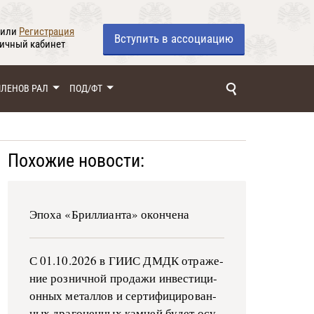
или
Регистрация
Вступить
в ассоциацию
личный кабинет
ЧЛЕНОВ РАЛ
ПОД/ФТ
Похожие новости:
Эпоха «Бриллианта» окончена
С 01.10.2026 в ГИИС ДМДК от­ра­же­
ние роз­ни­ч­ной про­да­жи ин­ве­сти­ци­
он­ных ме­тал­лов и сер­ти­фи­ци­ро­ван­
ных дра­го­цен­ных ка­м­ней бу­дет осу­