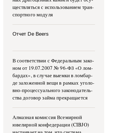
ще­ств­лять­ся с ис­поль­зо­ва­ни­ем тран­
с­пор­т­но­го мо­ду­ля
Отчет De Beers
В со­о­т­вет­ствии с Фе­де­раль­ным за­ко­
ном от 19.07.2007 № 96-ФЗ «О ло­м­
бар­дах», в слу­чае вы­е­м­ки в ло­м­бар­
де за­ло­жен­ной ве­щи в ра­м­ках уго­ло­
в­но-­про­цес­су­аль­но­го за­ко­но­да­тель­
ства до­го­вор зай­ма пре­кра­ща­ет­ся
Алмазная комиссия Всемирной
ювелирной конфедерации (CIBJO)
настаивает на том, что система