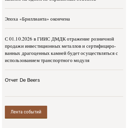
Эпоха «Бриллианта» окончена
С 01.10.2026 в ГИИС ДМДК от­ра­же­ние роз­ни­ч­ной
про­да­жи ин­ве­сти­ци­он­ных ме­тал­лов и сер­ти­фи­ци­ро­
ван­ных дра­го­цен­ных ка­м­ней бу­дет осу­ще­ств­лять­ся с
ис­поль­зо­ва­ни­ем тран­с­пор­т­но­го мо­ду­ля
Отчет De Beers
Лента событий