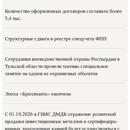
Количество оформленных договоров составило более
5,4 тыс.
Структурные сдвиги в реестре спецучета ФПП
Сотрудники вневедомственной охраны Росгвардии в
Тульской области провели тактико-специальное
занятие на одном из охраняемых объектов
Эпоха «Бриллианта» окончена
С 01.10.2026 в ГИИС ДМДК от­ра­же­ние роз­ни­ч­ной
про­да­жи ин­ве­сти­ци­он­ных ме­тал­лов и сер­ти­фи­ци­ро­
ван­ных дра­го­цен­ных ка­м­ней бу­дет осу­ще­ств­лять­ся с