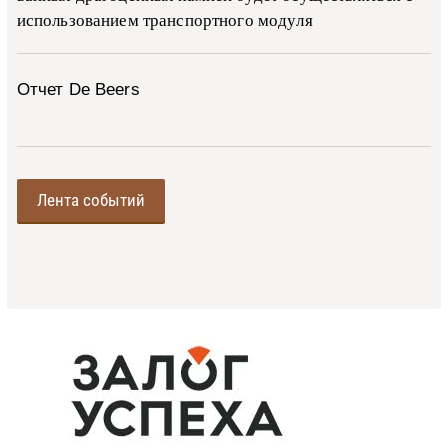
ис­поль­зо­ва­ни­ем тран­с­пор­т­но­го мо­ду­ля
Отчет De Beers
Лента событий