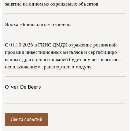
занятие на одном из охраняемых объектов
Эпоха «Бриллианта» окончена
С 01.10.2026 в ГИИС ДМДК от­ра­же­ние роз­ни­ч­ной
про­да­жи ин­ве­сти­ци­он­ных ме­тал­лов и сер­ти­фи­ци­ро­
ван­ных дра­го­цен­ных ка­м­ней бу­дет осу­ще­ств­лять­ся с
ис­поль­зо­ва­ни­ем тран­с­пор­т­но­го мо­ду­ля
Отчет De Beers
Лента событий