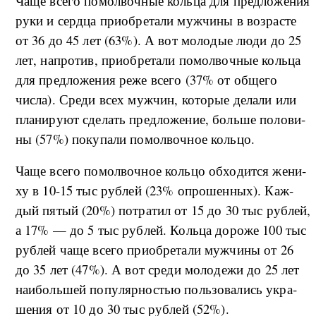
Ча­ще все­го по­мол­воч­ные коль­ца для пред­ло­же­ния
ру­ки и сер­д­ца при­об­ре­та­ли му­ж­чи­ны в воз­ра­сте
от 36 до 45 лет (63%). А вот мо­ло­дые лю­ди до 25
лет, на­про­тив, при­об­ре­та­ли по­мол­воч­ные коль­ца
для пред­ло­же­ния ре­же все­го (37% от об­ще­го
числа). Сре­ди всех му­ж­чин, ко­то­рые де­ла­ли или
пла­ни­ру­ют сде­лать пред­ло­же­ние, боль­ше по­ло­ви­
ны (57%) по­ку­па­ли по­мол­воч­ное коль­цо.
Ча­ще все­го по­мол­воч­ное коль­цо об­хо­ди­т­ся же­ни­
ху в 10-15 тыс руб­лей (23% опро­шен­ных). Ка­ж­
дый пя­тый (20%) по­тра­тил от 15 до 30 тыс руб­лей,
а 17% — до 5 тыс руб­лей. Коль­ца до­ро­же 100 тыс
руб­лей ча­ще все­го при­об­ре­та­ли му­ж­чи­ны от 26
до 35 лет (47%). А вот сре­ди мо­ло­де­жи до 25 лет
на­и­боль­шей по­пу­ляр­но­стью поль­зо­ва­лись укра­
ше­ния от 10 до 30 тыс руб­лей (52%).