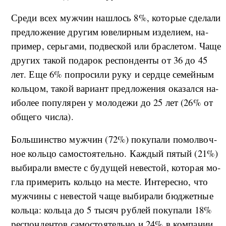
Сре­ди всех му­ж­чин на­ш­лось 8%, ко­то­рые сде­ла­ли
пред­ло­же­ние дру­гим юве­ли­р­ным из­де­ли­ем, на­
при­мер, серь­га­ми, под­вес­кой или брас­ле­том. Ча­ще
дру­гих та­кой по­да­рок ре­с­пон­ден­ты от 36 до 45
лет. Еще 6% по­про­си­ли ру­ку и сер­д­це се­мей­ным
коль­цом, та­кой ва­ри­ант пред­ло­же­ния ока­за­л­ся на­
и­бо­лее по­пу­ля­рен у мо­ло­де­жи до 25 лет (26% от
об­ще­го числа).
Боль­шин­ство му­ж­чин (72%) по­ку­па­ли по­мол­воч­
ное коль­цо са­мо­сто­я­тель­но. Ка­ж­дый пя­тый (21%)
вы­би­ра­ли вме­сте с бу­ду­щей не­ве­стой, ко­то­рая мо­
г­ла при­ме­рить коль­цо на ме­сте. Ин­те­рес­но, что
му­ж­чи­ны с не­ве­стой ча­ще вы­би­ра­ли бюд­жет­ные
коль­ца: коль­ца до 5 ты­сяч руб­лей по­ку­па­ли 18%
ре­с­пон­ден­тов са­мо­сто­я­тель­но и 24% в ко­м­па­нии