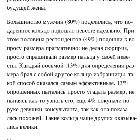
бу­ду­щей же­ны.
Боль­шин­ство му­ж­чин (80%) по­де­ли­лись, что по­
да­рен­ное коль­цо по­до­шло не­ве­сте иде­аль­но. При
этом по­ло­ви­на ре­с­пон­ден­тов (49%) по­до­шли к во­
про­су раз­ме­ра пра­г­ма­ти­ч­но: не де­лая сюр­приз,
про­сто спра­ши­ва­ли раз­мер паль­ца у сво­ей не­ве­
сты. Ка­ж­дый вось­мой (13%) для опре­де­ле­ния раз­
ме­ра брал с со­бой дру­гое коль­цо из­бран­ни­цы, та­
кой спо­соб ока­за­л­ся са­мым эф­фек­тив­ным. 13%
опро­шен­ных пы­та­лись про­сто уга­дать раз­мер, не
пы­та­ясь как-то узнать его, еще 4% по­ку­па­ли по
ру­ке де­ву­ш­ки-кон­суль­тан­та, так как она по­ка­за­
лась по­хо­жей. Та­кие коль­ца ча­ще дру­гих ока­зы­ва­
лись ве­ли­ки.