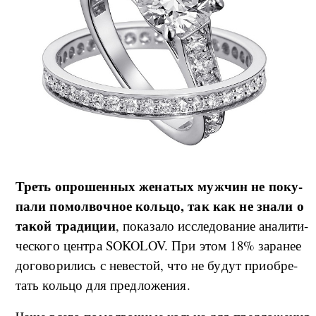
Треть опро­шен­ных же­на­тых му­ж­чин не по­ку­
па­ли по­мол­воч­ное коль­цо, так как не зна­ли о
та­кой тра­ди­ции
, по­ка­за­ло ис­сле­до­ва­ние ана­ли­ти­
че­ско­го цен­т­ра SOKOLOV. При этом 18% за­ра­нее
до­го­во­ри­лись с не­ве­стой, что не бу­дут при­об­ре­
тать коль­цо для пред­ло­же­ния.