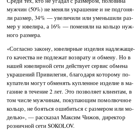
Сре­ди тех, кто не уга­дал с раз­ме­ром, по­ло­ви­на
му­ж­чин (50%) не ме­ня­ли укра­ше­ние и не под­го­ня­
ли раз­мер, 34% — уве­ли­чи­ли или умень­ши­ли раз­
мер у юве­ли­ра, а 16% — по­ме­ня­ли на коль­цо ну­ж­
но­го раз­ме­ра.
«Со­глас­но за­ко­ну, юве­ли­р­ные из­де­лия на­д­ле­жа­ще­
го ка­че­ства не под­ле­жат воз­вра­ту и об­ме­ну. Но в
на­шей юве­ли­р­ной се­ти дей­ству­ет сер­вис об­ме­на
укра­ше­ний При­ви­ле­гия, бла­го­да­ря ко­то­ро­му по­
ку­па­те­ли мо­гут об­ме­нять ку­п­лен­ное из­де­лие в ма­
га­зи­не в те­че­ние 2 лет. Это поз­во­ля­ет кли­ен­там, в
том чис­ле му­ж­чи­нам, по­ку­па­ю­щим по­мол­воч­ное
коль­цо, не бо­ять­ся оши­бить­ся с раз­ме­ром или мо­
де­лью», — рас­ска­зал Ма­к­сим Чи­жов, ди­рек­тор
роз­ни­ч­ной се­ти SOKOLOV.